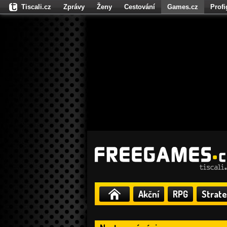
Tiscali.cz
Zprávy
Ženy
Cestování
Games.cz
Prof
Moulík.cz
Fights.cz
Sport
Dokina.cz
CZhity.cz
Našepe
Akční
RPG
Strate