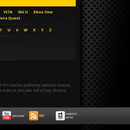
VITA
Wii U
Xbox One
eta Quest
T
U
V
W
X
Y
Z
Pad. Pro všechny platformy nabízíme recenze,
m hrám ze sérií jako
Call of Duty
,
World of
mobilní
youtube
RSS
verze