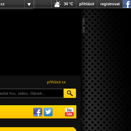
.cz
34 °C
přihlásit
registrovat
přihlásit se