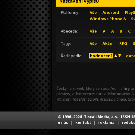
Nastavení výpisu
Platformy:
Vše
Android
Play
Windows Phone 8
S
Abeceda:
Vše
#
A
B
C
Tagy:
Vše
Akční
RPG
Řadit podle:
hodnocení
data
Český herní web, který se soustředí na
hry
pr
preview, videorecenze i pravidelné novinky. 
Warcraft
,
The Elder Scrolls
,
Assassin's Creed
,
Gran
© 1996–2026
ISSN 18
Tiscali Media, a.s.
|
|
|
o nás
kontakt
reklama
redak