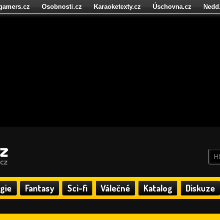
igamers.cz
Osobnosti.cz
Karaoketexty.cz
Úschovna.cz
Nedd
níze.cz
StartupInsider.cz
gie
Fantasy
Sci-fi
Válečné
Katalog
Diskuze