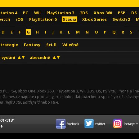
Station 4
PC
Wii
PlayStation 3
3DS
Xbox 360
PSP
DS
witch
iOS
PlayStation 5
Stadia
Xbox Series
Switch 2
M
D
E
F
G
H
I
J
K
L
M
N
O
P
Q
R
S
Strategie
Fantasy
Sci-fi
Válečné
 vydání
abecedně
o PC, PS4, Xbox One, Xbox 360, PlayStation 3, Wii, 3DS, DS, PS Vita, iPhone a i
Na Games.cz najdete i podcasty, rozsáhlou databázi her a speciály k očekávaný
d Theft Auto
,
Battlefield
nebo
FIFA
.
01-5131
facebook
twitter
Instagram
ce