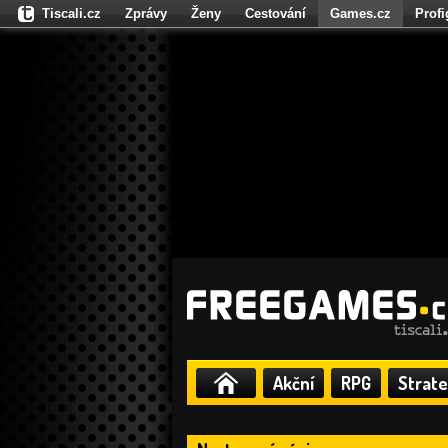
Tiscali.cz
Zprávy
Ženy
Cestování
Games.cz
Prof
Moulík.cz
Fights.cz
Sport
Dokina.cz
CZhity.cz
Našepe
Akční
RPG
Strate