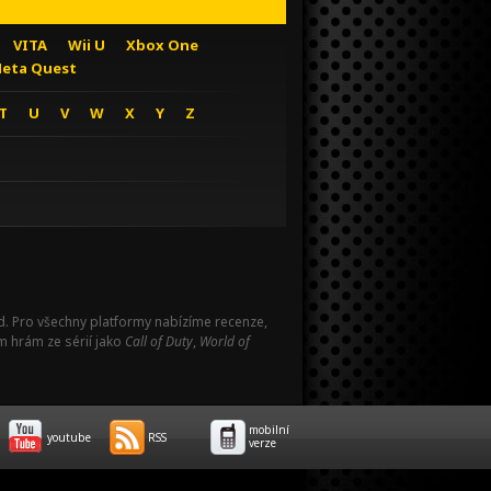
VITA
Wii U
Xbox One
eta Quest
T
U
V
W
X
Y
Z
Pad. Pro všechny platformy nabízíme recenze,
m hrám ze sérií jako
Call of Duty
,
World of
mobilní
youtube
RSS
verze