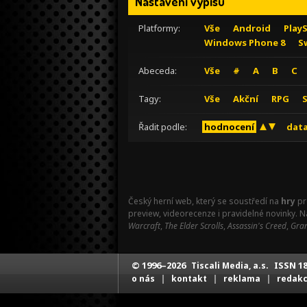
Nastavení výpisu
Platformy:
Vše
Android
Play
Windows Phone 8
S
Abeceda:
Vše
#
A
B
C
Tagy:
Vše
Akční
RPG
Řadit podle:
hodnocení
data
Český herní web, který se soustředí na
hry
pr
preview, videorecenze i pravidelné novinky. 
Warcraft
,
The Elder Scrolls
,
Assassin's Creed
,
Gran
© 1996–2026
ISSN 18
Tiscali Media, a.s.
|
|
|
o nás
kontakt
reklama
redak