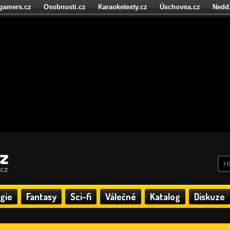
igamers.cz
Osobnosti.cz
Karaoketexty.cz
Úschovna.cz
Nedd
níze.cz
StartupInsider.cz
gie
Fantasy
Sci-fi
Válečné
Katalog
Diskuze