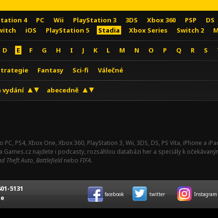
Station 4
PC
Wii
PlayStation 3
3DS
Xbox 360
PSP
DS
witch
iOS
PlayStation 5
Stadia
Xbox Series
Switch 2
M
D
E
F
G
H
I
J
K
L
M
N
O
P
Q
R
S
Strategie
Fantasy
Sci-fi
Válečné
 vydání
abecedně
o PC, PS4, Xbox One, Xbox 360, PlayStation 3, Wii, 3DS, DS, PS Vita, iPhone a i
Na Games.cz najdete i podcasty, rozsáhlou databázi her a speciály k očekávaný
d Theft Auto
,
Battlefield
nebo
FIFA
.
01-5131
facebook
twitter
Instagram
ce