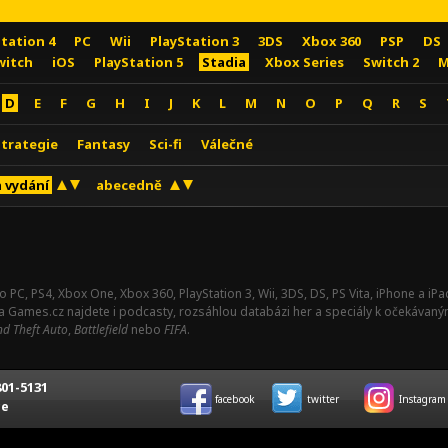
Station 4
PC
Wii
PlayStation 3
3DS
Xbox 360
PSP
DS
witch
iOS
PlayStation 5
Stadia
Xbox Series
Switch 2
M
D
E
F
G
H
I
J
K
L
M
N
O
P
Q
R
S
Strategie
Fantasy
Sci-fi
Válečné
 vydání
abecedně
o PC, PS4, Xbox One, Xbox 360, PlayStation 3, Wii, 3DS, DS, PS Vita, iPhone a i
Na Games.cz najdete i podcasty, rozsáhlou databázi her a speciály k očekávaný
d Theft Auto
,
Battlefield
nebo
FIFA
.
01-5131
facebook
twitter
Instagram
ce