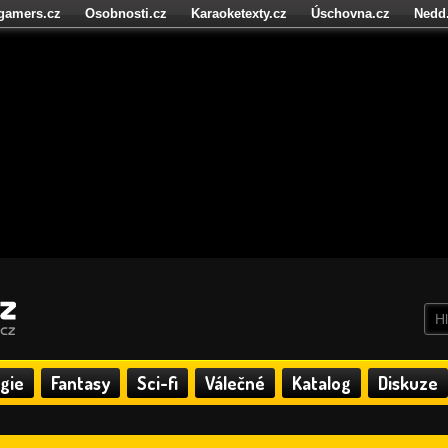
igamers.cz
Osobnosti.cz
Karaoketexty.cz
Úschovna.cz
Nedd
níze.cz
StartupInsider.cz
gie
Fantasy
Sci-fi
Válečné
Katalog
Diskuze