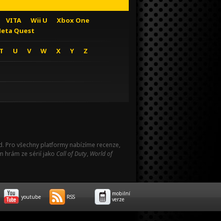
VITA
Wii U
Xbox One
eta Quest
T
U
V
W
X
Y
Z
Pad. Pro všechny platformy nabízíme recenze,
m hrám ze sérií jako
Call of Duty
,
World of
mobilní
youtube
RSS
verze