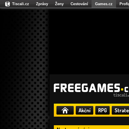
Tiscali.cz
Zprávy
Ženy
Cestování
Games.cz
Prof
Moulík.cz
Fights.cz
Sport
Dokina.cz
CZhity.cz
Našepe
Akční
RPG
Strate