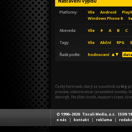
Nastavení výpisu
Platformy:
Vše
Android
Play
Windows Phone 8
S
Abeceda:
Vše
#
A
B
C
Tagy:
Vše
Akční
RPG
Řadit podle:
hodnocení
data
Český herní web, který se soustředí na
hry
pr
preview, videorecenze i pravidelné novinky. 
Warcraft
,
The Elder Scrolls
,
Assassin's Creed
,
Gran
© 1996–2026
ISSN 18
Tiscali Media, a.s.
|
|
|
o nás
kontakt
reklama
redak