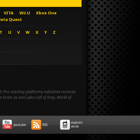
VITA
Wii U
Xbox One
eta Quest
T
U
V
W
X
Y
Z
Pad. Pro všechny platformy nabízíme recenze,
m hrám ze sérií jako
Call of Duty
,
World of
mobilní
youtube
RSS
verze