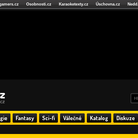
igamers.cz
Osobnosti.cz
Karaoketexty.cz
Úschovna.cz
Nedd
níze.cz
StartupInsider.cz
gie
Fantasy
Sci-fi
Válečné
Katalog
Diskuze