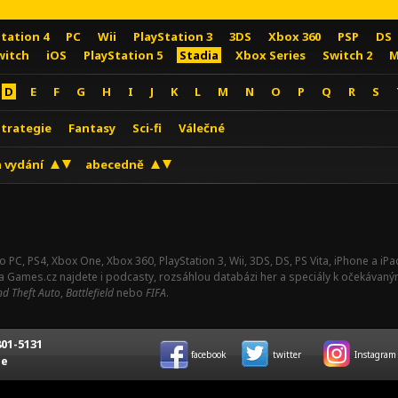
Station 4
PC
Wii
PlayStation 3
3DS
Xbox 360
PSP
DS
witch
iOS
PlayStation 5
Stadia
Xbox Series
Switch 2
M
D
E
F
G
H
I
J
K
L
M
N
O
P
Q
R
S
Strategie
Fantasy
Sci-fi
Válečné
 vydání
abecedně
o PC, PS4, Xbox One, Xbox 360, PlayStation 3, Wii, 3DS, DS, PS Vita, iPhone a i
Na Games.cz najdete i podcasty, rozsáhlou databázi her a speciály k očekávaný
d Theft Auto
,
Battlefield
nebo
FIFA
.
01-5131
facebook
twitter
Instagram
ce