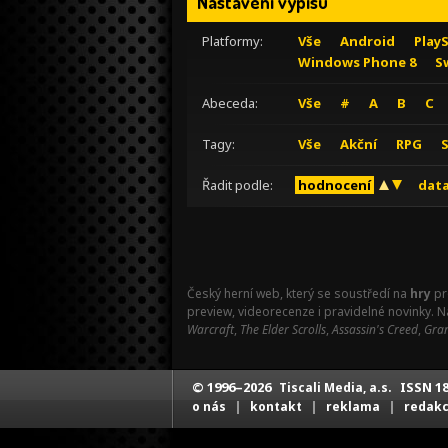
Nastavení výpisu
Platformy:
Vše
Android
Play
Windows Phone 8
S
Abeceda:
Vše
#
A
B
C
Tagy:
Vše
Akční
RPG
Řadit podle:
hodnocení
data
Český herní web, který se soustředí na
hry
pr
preview, videorecenze i pravidelné novinky. 
Warcraft
,
The Elder Scrolls
,
Assassin's Creed
,
Gran
© 1996–2026
ISSN 18
Tiscali Media, a.s.
|
|
|
o nás
kontakt
reklama
redak