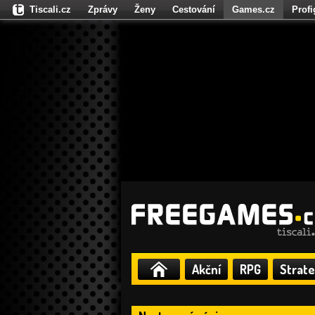
Tiscali.cz
Zprávy
Ženy
Cestování
Games.cz
Prof
Moulík.cz
Fights.cz
Sport
Dokina.cz
CZhity.cz
Našepe
Akční
RPG
Strate