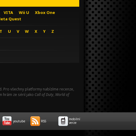
VITA
Wii U
Xbox One
eta Quest
T
U
V
W
X
Y
Z
Pad. Pro všechny platformy nabízíme recenze,
m hrám ze sérií jako
Call of Duty
,
World of
mobilní
youtube
RSS
verze