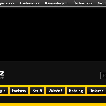
igamers.cz
Osobnosti.cz
Karaoketexty.cz
Úschovna.cz
Nedd
níze.cz
StartupInsider.cz
gie
Fantasy
Sci-fi
Válečné
Katalog
Diskuze