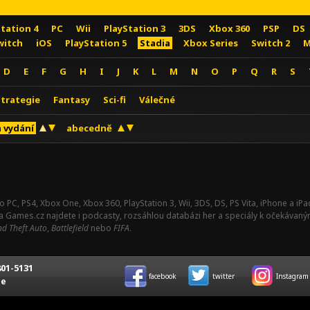
Station 4
PC
Wii
PlayStation 3
3DS
Xbox 360
PSP
DS
witch
iOS
PlayStation 5
Stadia
Xbox Series
Switch 2
M
D
E
F
G
H
I
J
K
L
M
N
O
P
Q
R
S
Strategie
Fantasy
Sci-fi
Válečné
 vydání
abecedně
o PC, PS4, Xbox One, Xbox 360, PlayStation 3, Wii, 3DS, DS, PS Vita, iPhone a i
Na Games.cz najdete i podcasty, rozsáhlou databázi her a speciály k očekávaný
d Theft Auto
,
Battlefield
nebo
FIFA
.
01-5131
facebook
twitter
Instagram
ce