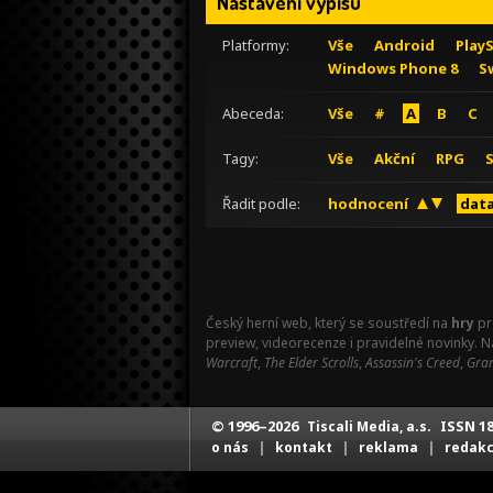
Nastavení výpisu
Platformy:
Vše
Android
Play
Windows Phone 8
S
Abeceda:
Vše
#
A
B
C
Tagy:
Vše
Akční
RPG
Řadit podle:
hodnocení
data
Český herní web, který se soustředí na
hry
pr
preview, videorecenze i pravidelné novinky. 
Warcraft
,
The Elder Scrolls
,
Assassin's Creed
,
Gran
© 1996–2026
ISSN 18
Tiscali Media, a.s.
|
|
|
o nás
kontakt
reklama
redak