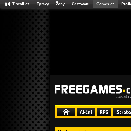
Tiscali.cz
Zprávy
Ženy
Cestování
Games.cz
Prof
Moulík.cz
Fights.cz
Sport
Dokina.cz
CZhity.cz
Našepe
Akční
RPG
Strate