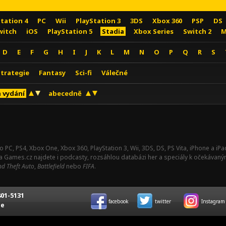
Station 4
PC
Wii
PlayStation 3
3DS
Xbox 360
PSP
DS
witch
iOS
PlayStation 5
Stadia
Xbox Series
Switch 2
M
D
E
F
G
H
I
J
K
L
M
N
O
P
Q
R
S
Strategie
Fantasy
Sci-fi
Válečné
 vydání
abecedně
o PC, PS4, Xbox One, Xbox 360, PlayStation 3, Wii, 3DS, DS, PS Vita, iPhone a i
Na Games.cz najdete i podcasty, rozsáhlou databázi her a speciály k očekávaný
d Theft Auto
,
Battlefield
nebo
FIFA
.
01-5131
facebook
twitter
Instagram
ce