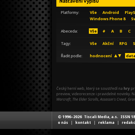
Nastavení výpisu
Platformy:
Vše
Android
Play
Windows Phone 8
S
Abeceda:
Vše
#
A
B
C
Tagy:
Vše
Akční
RPG
Řadit podle:
hodnocení
data
Český herní web, který se soustředí na
hry
pr
preview, videorecenze i pravidelné novinky. 
Warcraft
,
The Elder Scrolls
,
Assassin's Creed
,
Gran
© 1996–2026
ISSN 18
Tiscali Media, a.s.
|
|
|
o nás
kontakt
reklama
redak