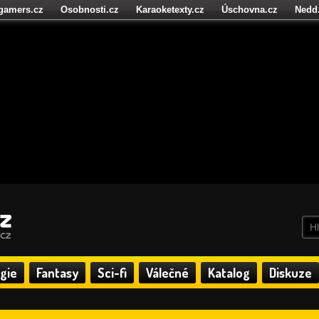
igamers.cz
Osobnosti.cz
Karaoketexty.cz
Úschovna.cz
Nedd
níze.cz
StartupInsider.cz
gie
Fantasy
Sci-fi
Válečné
Katalog
Diskuze