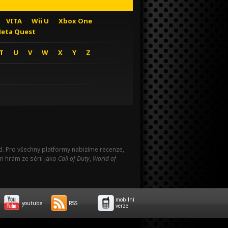
VITA
Wii U
Xbox One
eta Quest
T
U
V
W
X
Y
Z
Pad. Pro všechny platformy nabízíme recenze,
m hrám ze sérií jako
Call of Duty
,
World of
mobilní
youtube
RSS
verze