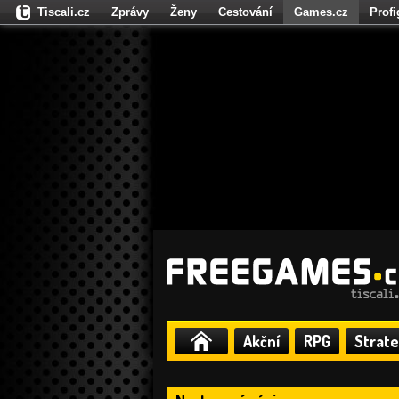
Tiscali.cz
Zprávy
Ženy
Cestování
Games.cz
Prof
Moulík.cz
Fights.cz
Sport
Dokina.cz
CZhity.cz
Našepe
Akční
RPG
Strate