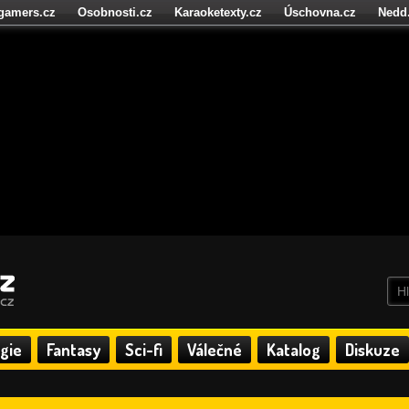
igamers.cz
Osobnosti.cz
Karaoketexty.cz
Úschovna.cz
Nedd
níze.cz
StartupInsider.cz
gie
Fantasy
Sci-fi
Válečné
Katalog
Diskuze