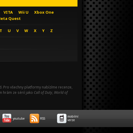
VITA
Wii U
Xbox One
eta Quest
T
U
V
W
X
Y
Z
Pad. Pro všechny platformy nabízíme recenze,
m hrám ze sérií jako
Call of Duty
,
World of
mobilní
youtube
RSS
verze