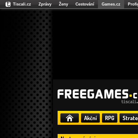
Tiscali.cz
Zprávy
Ženy
Cestování
Games.cz
Prof
Moulík.cz
Fights.cz
Sport
Dokina.cz
CZhity.cz
Našepe
Akční
RPG
Strate