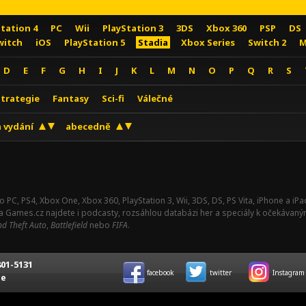
Station 4
PC
Wii
PlayStation 3
3DS
Xbox 360
PSP
DS
witch
iOS
PlayStation 5
Stadia
Xbox Series
Switch 2
M
D
E
F
G
H
I
J
K
L
M
N
O
P
Q
R
S
Strategie
Fantasy
Sci-fi
Válečné
 vydání
abecedně
o PC, PS4, Xbox One, Xbox 360, PlayStation 3, Wii, 3DS, DS, PS Vita, iPhone a i
Na Games.cz najdete i podcasty, rozsáhlou databázi her a speciály k očekávaný
d Theft Auto
,
Battlefield
nebo
FIFA
.
01-5131
facebook
twitter
Instagram
ce