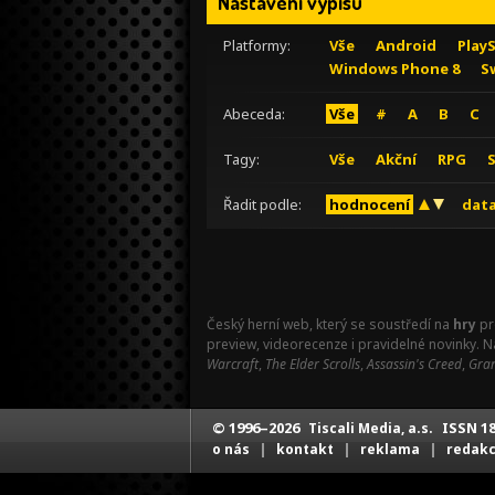
Nastavení výpisu
Platformy:
Vše
Android
Play
Windows Phone 8
S
Abeceda:
Vše
#
A
B
C
Tagy:
Vše
Akční
RPG
Řadit podle:
hodnocení
data
Český herní web, který se soustředí na
hry
pr
preview, videorecenze i pravidelné novinky. 
Warcraft
,
The Elder Scrolls
,
Assassin's Creed
,
Gran
© 1996–2026
ISSN 18
Tiscali Media, a.s.
|
|
|
o nás
kontakt
reklama
redak