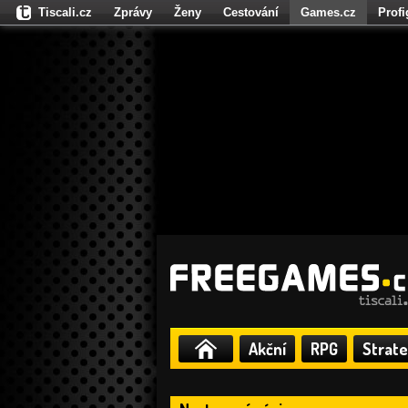
Tiscali.cz
Zprávy
Ženy
Cestování
Games.cz
Prof
Moulík.cz
Fights.cz
Sport
Dokina.cz
CZhity.cz
Našepe
Akční
RPG
Strate