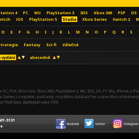
Station 4
PC
Wii
PlayStation 3
3DS
Xbox 360
PSP
DS
witch
iOS
PlayStation 5
Stadia
Xbox Series
Switch 2
M
D
E
F
G
H
I
J
K
L
M
N
O
P
Q
R
S
Strategie
Fantasy
Sci-fi
Válečné
 vydání
abecedně
o PC, PS4, Xbox One, Xbox 360, PlayStation 3, Wii, 3DS, DS, PS Vita, iPhone a i
Na Games.cz najdete i podcasty, rozsáhlou databázi her a speciály k očekávaný
d Theft Auto
,
Battlefield
nebo
FIFA
.
01-5131
facebook
twitter
Instagram
ce