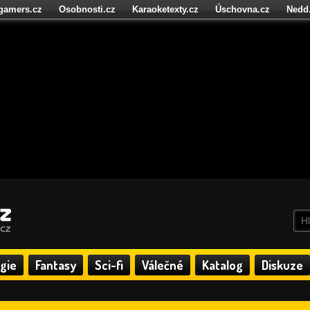
igamers.cz
Osobnosti.cz
Karaoketexty.cz
Úschovna.cz
Nedd
níze.cz
StartupInsider.cz
gie
Fantasy
Sci-fi
Válečné
Katalog
Diskuze