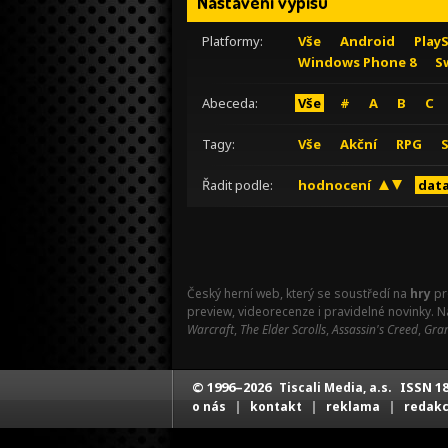
Nastavení výpisu
Platformy:
Vše
Android
Play
Windows Phone 8
S
Abeceda:
Vše
#
A
B
C
Tagy:
Vše
Akční
RPG
Řadit podle:
hodnocení
data
Český herní web, který se soustředí na
hry
pr
preview, videorecenze i pravidelné novinky. 
Warcraft
,
The Elder Scrolls
,
Assassin's Creed
,
Gran
© 1996–2026
ISSN 18
Tiscali Media, a.s.
|
|
|
o nás
kontakt
reklama
redak