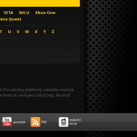
VITA
Wii U
Xbox One
eta Quest
T
U
V
W
X
Y
Z
Pad. Pro všechny platformy nabízíme recenze,
m hrám ze sérií jako
Call of Duty
,
World of
mobilní
youtube
RSS
verze