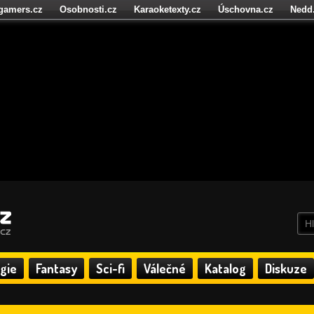
igamers.cz
Osobnosti.cz
Karaoketexty.cz
Úschovna.cz
Nedd
níze.cz
StartupInsider.cz
gie
Fantasy
Sci-fi
Válečné
Katalog
Diskuze