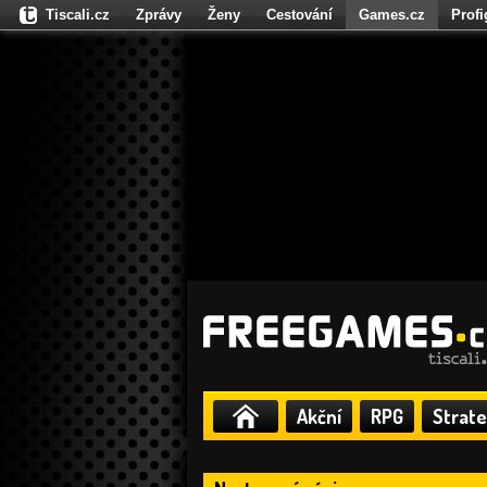
Tiscali.cz
Zprávy
Ženy
Cestování
Games.cz
Prof
Moulík.cz
Fights.cz
Sport
Dokina.cz
CZhity.cz
Našepe
Akční
RPG
Strate