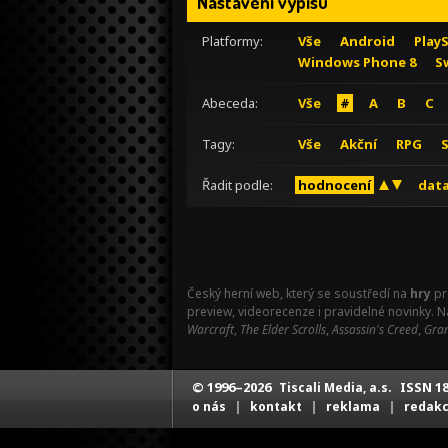
Nastavení výpisu
Platformy:
Vše
Android
Play
Windows Phone 8
S
Abeceda:
Vše
#
A
B
C
Tagy:
Vše
Akční
RPG
Řadit podle:
hodnocení
data
Český herní web, který se soustředí na
hry
pr
preview, videorecenze i pravidelné novinky. 
Warcraft
,
The Elder Scrolls
,
Assassin's Creed
,
Gran
© 1996–2026
ISSN 18
Tiscali Media, a.s.
|
|
|
o nás
kontakt
reklama
redak