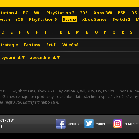
Station 4
PC
Wii
PlayStation 3
3DS
Xbox 360
PSP
DS
witch
iOS
PlayStation 5
Stadia
Xbox Series
Switch 2
M
D
E
F
G
H
I
J
K
L
M
N
O
P
Q
R
S
Strategie
Fantasy
Sci-fi
Válečné
 vydání
abecedně
o PC, PS4, Xbox One, Xbox 360, PlayStation 3, Wii, 3DS, DS, PS Vita, iPhone a i
Na Games.cz najdete i podcasty, rozsáhlou databázi her a speciály k očekávaný
d Theft Auto
,
Battlefield
nebo
FIFA
.
01-5131
facebook
twitter
Instagram
ce