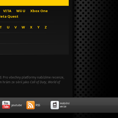
VITA
Wii U
Xbox One
eta Quest
T
U
V
W
X
Y
Z
Pad. Pro všechny platformy nabízíme recenze,
m hrám ze sérií jako
Call of Duty
,
World of
mobilní
youtube
RSS
verze