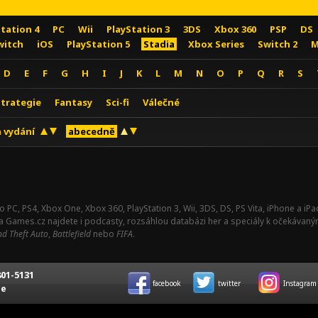
Station 4
PC
Wii
PlayStation 3
3DS
Xbox 360
PSP
DS
witch
iOS
PlayStation 5
Stadia
Xbox Series
Switch 2
M
D
E
F
G
H
I
J
K
L
M
N
O
P
Q
R
S
Strategie
Fantasy
Sci-fi
Válečné
 vydání
abecedně
o PC, PS4, Xbox One, Xbox 360, PlayStation 3, Wii, 3DS, DS, PS Vita, iPhone a i
Na Games.cz najdete i podcasty, rozsáhlou databázi her a speciály k očekávaný
d Theft Auto
,
Battlefield
nebo
FIFA
.
01-5131
facebook
twitter
Instagram
ce