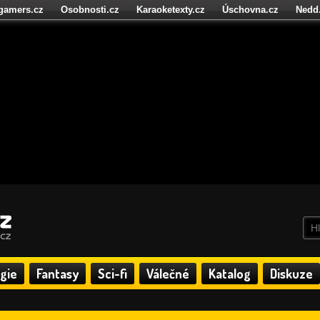
igamers.cz
Osobnosti.cz
Karaoketexty.cz
Úschovna.cz
Nedd
níze.cz
StartupInsider.cz
gie
Fantasy
Sci-fi
Válečné
Katalog
Diskuze