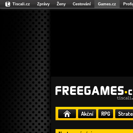
Tiscali.cz
Zprávy
Ženy
Cestování
Games.cz
Prof
Moulík.cz
Fights.cz
Sport
Dokina.cz
CZhity.cz
Našepe
Akční
RPG
Strate