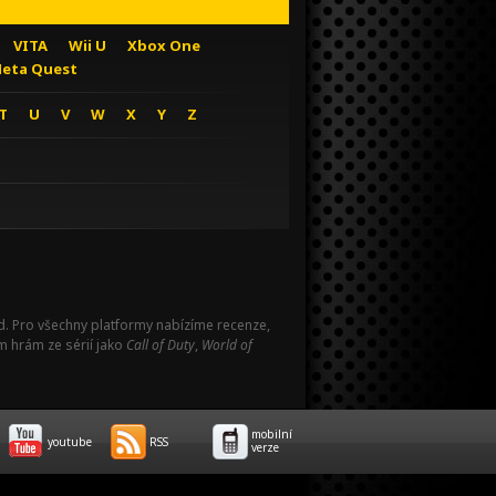
VITA
Wii U
Xbox One
eta Quest
T
U
V
W
X
Y
Z
Pad. Pro všechny platformy nabízíme recenze,
m hrám ze sérií jako
Call of Duty
,
World of
mobilní
youtube
RSS
verze