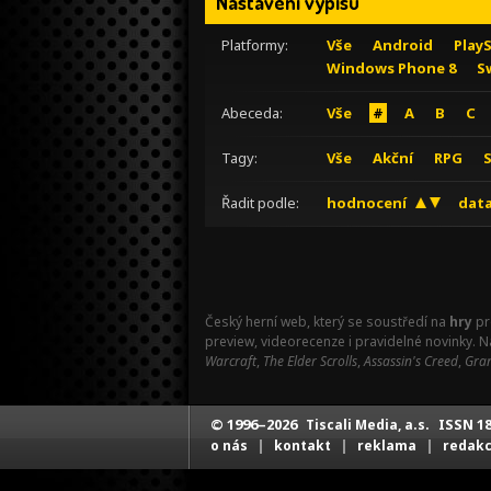
Nastavení výpisu
Platformy:
Vše
Android
Play
Windows Phone 8
S
Abeceda:
Vše
#
A
B
C
Tagy:
Vše
Akční
RPG
Řadit podle:
hodnocení
data
Český herní web, který se soustředí na
hry
pr
preview, videorecenze i pravidelné novinky. 
Warcraft
,
The Elder Scrolls
,
Assassin's Creed
,
Gran
© 1996–2026
ISSN 18
Tiscali Media, a.s.
|
|
|
o nás
kontakt
reklama
redak