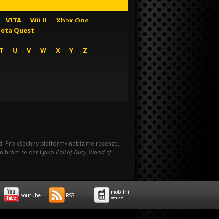
VITA
Wii U
Xbox One
eta Quest
T
U
V
W
X
Y
Z
Pad. Pro všechny platformy nabízíme recenze,
m hrám ze sérií jako
Call of Duty
,
World of
mobilní
youtube
RSS
verze