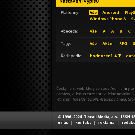
Nastavení výpisu
Platformy:
Vše
Android
Play
Windows Phone 8
S
Abeceda:
Vše
#
A
B
C
Tagy:
Vše
Akční
RPG
Řadit podle:
hodnocení
data
Český herní web, který se soustředí na
hry
pr
preview, videorecenze i pravidelné novinky. 
Warcraft
,
The Elder Scrolls
,
Assassin's Creed
,
Gran
© 1996–2026
ISSN 18
Tiscali Media, a.s.
|
|
|
o nás
kontakt
reklama
redak