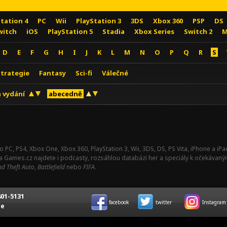
Station 4
PC
Wii
PlayStation 3
3DS
Xbox 360
PSP
DS
witch
iOS
PlayStation 5
Stadia
Xbox Series
Switch 2
M
D
E
F
G
H
I
J
K
L
M
N
O
P
Q
R
S
Strategie
Fantasy
Sci-fi
Válečné
 vydání
abecedně
o PC, PS4, Xbox One, Xbox 360, PlayStation 3, Wii, 3DS, DS, PS Vita, iPhone a i
Na Games.cz najdete i podcasty, rozsáhlou databázi her a speciály k očekávaný
d Theft Auto
,
Battlefield
nebo
FIFA
.
01-5131
facebook
twitter
Instagram
ce