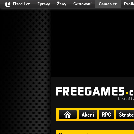
Tiscali.cz
Zprávy
Ženy
Cestování
Games.cz
Prof
Moulík.cz
Fights.cz
Sport
Dokina.cz
CZhity.cz
Našepe
Akční
RPG
Strate