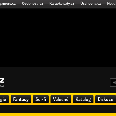
igamers.cz
Osobnosti.cz
Karaoketexty.cz
Úschovna.cz
Nedd
níze.cz
StartupInsider.cz
gie
Fantasy
Sci-fi
Válečné
Katalog
Diskuze