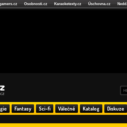
igamers.cz
Osobnosti.cz
Karaoketexty.cz
Úschovna.cz
Nedd
níze.cz
StartupInsider.cz
gie
Fantasy
Sci-fi
Válečné
Katalog
Diskuze