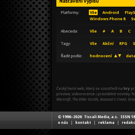
Nastavení výpisu
Platformy:
Vše
Android
Play
Windows Phone 8
S
Abeceda:
Vše
#
A
B
C
Tagy:
Vše
Akční
RPG
Řadit podle:
hodnocení
data
Český herní web, který se soustředí na
hry
pr
preview, videorecenze i pravidelné novinky. 
Warcraft
,
The Elder Scrolls
,
Assassin's Creed
,
Gran
© 1996–2026
ISSN 18
Tiscali Media, a.s.
|
|
|
o nás
kontakt
reklama
redak