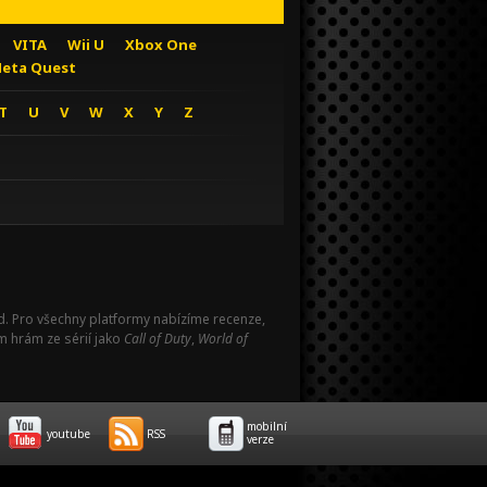
VITA
Wii U
Xbox One
eta Quest
T
U
V
W
X
Y
Z
Pad. Pro všechny platformy nabízíme recenze,
m hrám ze sérií jako
Call of Duty
,
World of
mobilní
youtube
RSS
verze