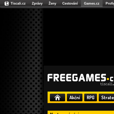
Tiscali.cz
Zprávy
Ženy
Cestování
Games.cz
Prof
Moulík.cz
Fights.cz
Sport
Dokina.cz
CZhity.cz
Našepe
Akční
RPG
Strate