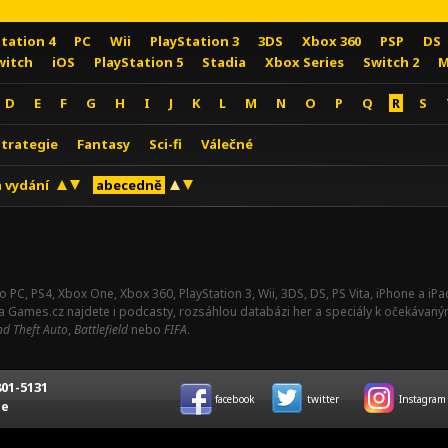
Station 4
PC
Wii
PlayStation 3
3DS
Xbox 360
PSP
DS
witch
iOS
PlayStation 5
Stadia
Xbox Series
Switch 2
M
D
E
F
G
H
I
J
K
L
M
N
O
P
Q
R
S
Strategie
Fantasy
Sci-fi
Válečné
 vydání
abecedně
o PC, PS4, Xbox One, Xbox 360, PlayStation 3, Wii, 3DS, DS, PS Vita, iPhone a i
Na Games.cz najdete i podcasty, rozsáhlou databázi her a speciály k očekávaný
d Theft Auto
,
Battlefield
nebo
FIFA
.
01-5131
facebook
twitter
Instagram
ce