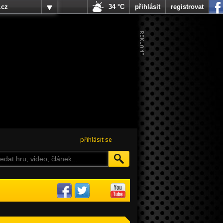
.cz
34 °C
přihlásit
registrovat
přihlásit se