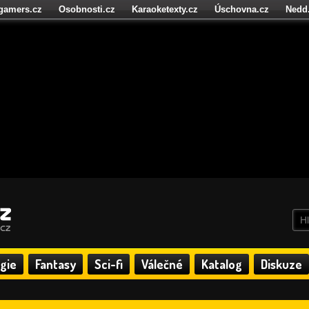
igamers.cz
Osobnosti.cz
Karaoketexty.cz
Úschovna.cz
Nedd
níze.cz
StartupInsider.cz
gie
Fantasy
Sci-fi
Válečné
Katalog
Diskuze