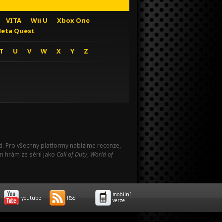
VITA
Wii U
Xbox One
eta Quest
T
U
V
W
X
Y
Z
Pad. Pro všechny platformy nabízíme recenze,
m hrám ze sérií jako
Call of Duty
,
World of
mobilní
youtube
RSS
verze