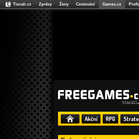
Tiscali.cz
Zprávy
Ženy
Cestování
Games.cz
Prof
Moulík.cz
Fights.cz
Sport
Dokina.cz
CZhity.cz
Našepe
Akční
RPG
Strate