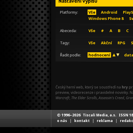
Nastavení výpisu
Platformy:
Vše
Android
Play
Windows Phone 8
S
Abeceda:
Vše
#
A
B
C
Tagy:
Vše
Akční
RPG
Řadit podle:
hodnocení
data
Český herní web, který se soustředí na
hry
pr
preview, videorecenze i pravidelné novinky. 
Warcraft
,
The Elder Scrolls
,
Assassin's Creed
,
Gran
© 1996–2026
ISSN 18
Tiscali Media, a.s.
|
|
|
o nás
kontakt
reklama
redak