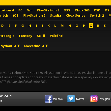
Station 4
PC
Wii
PlayStation 3
3DS
Xbox 360
PSP
DS
witch
iOS
PlayStation 5
Stadia
Xbox Series
Switch 2
M
D
E
F
G
H
I
J
K
L
M
N
O
P
Q
R
S
Strategie
Fantasy
Sci-fi
Válečné
 vydání
abecedně
o PC, PS4, Xbox One, Xbox 360, PlayStation 3, Wii, 3DS, DS, PS Vita, iPhone a i
Na Games.cz najdete i podcasty, rozsáhlou databázi her a speciály k očekávaný
d Theft Auto
,
Battlefield
nebo
FIFA
.
01-5131
facebook
twitter
Instagram
ce