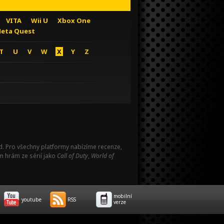
VITA
Wii U
Xbox One
eta Quest
T
U
V
W
X
Y
Z
Pad. Pro všechny platformy nabízíme recenze,
m hrám ze sérií jako
Call of Duty
,
World of
mobilní
youtube
RSS
verze