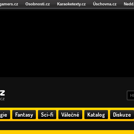
igamers.cz
Osobnosti.cz
Karaoketexty.cz
Úschovna.cz
Nedd
níze.cz
StartupInsider.cz
gie
Fantasy
Sci-fi
Válečné
Katalog
Diskuze