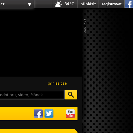
.cz
34 °C
přihlásit
registrovat
přihlásit se