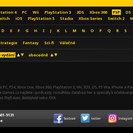
Station 4
PC
Wii
PlayStation 3
3DS
Xbox 360
PSP
DS
witch
iOS
PlayStation 5
Stadia
Xbox Series
Switch 2
M
D
E
F
G
H
I
J
K
L
M
N
O
P
Q
R
S
Strategie
Fantasy
Sci-fi
Válečné
 vydání
abecedně
o PC, PS4, Xbox One, Xbox 360, PlayStation 3, Wii, 3DS, DS, PS Vita, iPhone a i
Na Games.cz najdete i podcasty, rozsáhlou databázi her a speciály k očekávaný
d Theft Auto
,
Battlefield
nebo
FIFA
.
01-5131
facebook
twitter
Instagram
ce