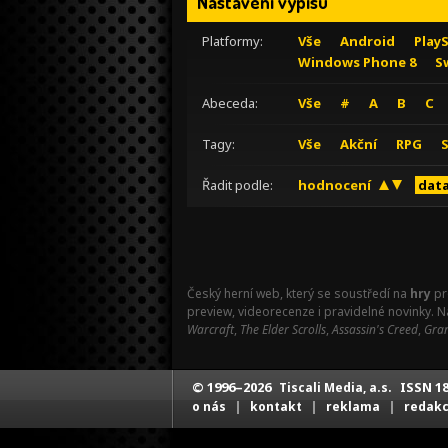
Nastavení výpisu
Platformy:
Vše
Android
Play
Windows Phone 8
S
Abeceda:
Vše
#
A
B
C
Tagy:
Vše
Akční
RPG
Řadit podle:
hodnocení
data
Český herní web, který se soustředí na
hry
pr
preview, videorecenze i pravidelné novinky. 
Warcraft
,
The Elder Scrolls
,
Assassin's Creed
,
Gran
© 1996–2026
ISSN 18
Tiscali Media, a.s.
|
|
|
o nás
kontakt
reklama
redak