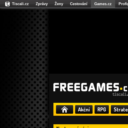
Tiscali.cz
Zprávy
Ženy
Cestování
Games.cz
Prof
Moulík.cz
Fights.cz
Sport
Dokina.cz
CZhity.cz
Našepe
Akční
RPG
Strate