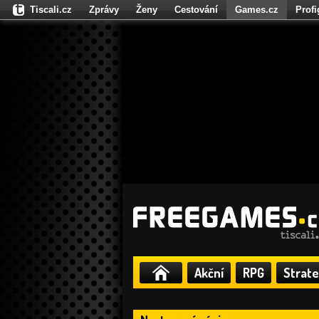
Tiscali.cz
Zprávy
Ženy
Cestování
Games.cz
Prof
Moulík.cz
Fights.cz
Sport
Dokina.cz
CZhity.cz
Našepe
Akční
RPG
Strate