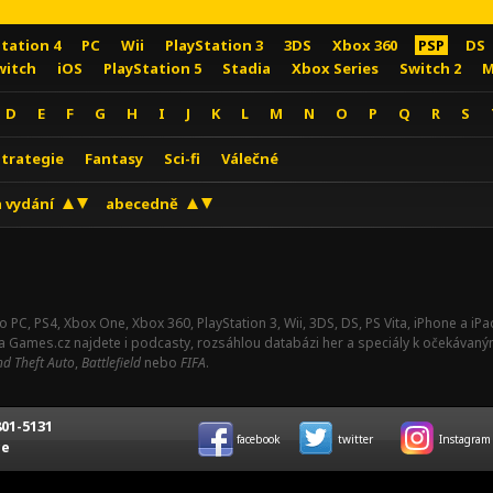
Station 4
PC
Wii
PlayStation 3
3DS
Xbox 360
PSP
DS
witch
iOS
PlayStation 5
Stadia
Xbox Series
Switch 2
M
D
E
F
G
H
I
J
K
L
M
N
O
P
Q
R
S
Strategie
Fantasy
Sci-fi
Válečné
 vydání
abecedně
o PC, PS4, Xbox One, Xbox 360, PlayStation 3, Wii, 3DS, DS, PS Vita, iPhone a i
Na Games.cz najdete i podcasty, rozsáhlou databázi her a speciály k očekávaný
d Theft Auto
,
Battlefield
nebo
FIFA
.
01-5131
facebook
twitter
Instagram
ce