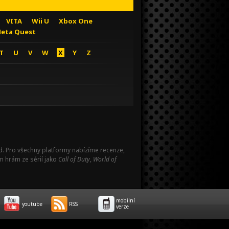
VITA
Wii U
Xbox One
eta Quest
T
U
V
W
X
Y
Z
Pad. Pro všechny platformy nabízíme recenze,
m hrám ze sérií jako
Call of Duty
,
World of
mobilní
youtube
RSS
verze