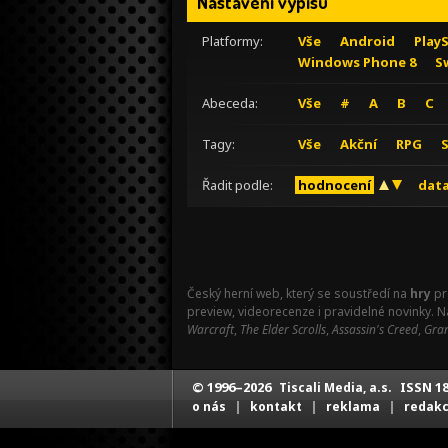
Nastavení výpisu
Platformy:
Vše
Android
Play
Windows Phone 8
S
Abeceda:
Vše
#
A
B
C
Tagy:
Vše
Akční
RPG
Řadit podle:
hodnocení
data
Český herní web, který se soustředí na
hry
pr
preview, videorecenze i pravidelné novinky. 
Warcraft
,
The Elder Scrolls
,
Assassin's Creed
,
Gran
© 1996–2026
ISSN 18
Tiscali Media, a.s.
|
|
|
o nás
kontakt
reklama
redak