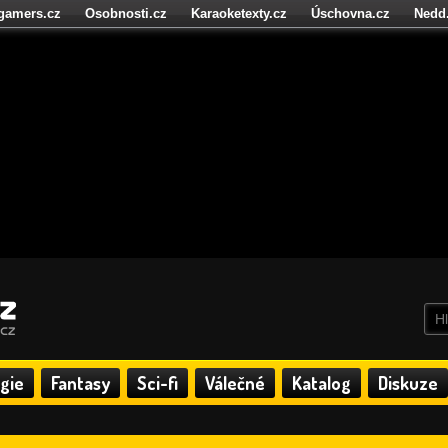
igamers.cz
Osobnosti.cz
Karaoketexty.cz
Úschovna.cz
Nedd
níze.cz
StartupInsider.cz
gie
Fantasy
Sci-fi
Válečné
Katalog
Diskuze