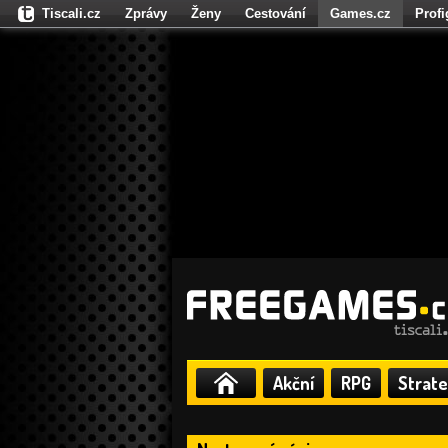
Tiscali.cz
Zprávy
Ženy
Cestování
Games.cz
Prof
Moulík.cz
Fights.cz
Sport
Dokina.cz
CZhity.cz
Našepe
Akční
RPG
Strate