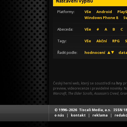
Nastavení výpisu
Platformy:
Vše
Android
Play
Windows Phone 8
S
Abeceda:
Vše
#
A
B
C
Tagy:
Vše
Akční
RPG
Řadit podle:
hodnocení
data
Český herní web, který se soustředí na
hry
pr
preview, videorecenze i pravidelné novinky. 
Warcraft
,
The Elder Scrolls
,
Assassin's Creed
,
Gran
© 1996–2026
ISSN 18
Tiscali Media, a.s.
|
|
|
o nás
kontakt
reklama
redak