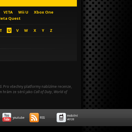
VITA
Wii U
Xbox One
eta Quest
T
U
V
W
X
Y
Z
Pad. Pro všechny platformy nabízíme recenze,
m hrám ze sérií jako
Call of Duty
,
World of
mobilní
youtube
RSS
verze