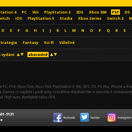
Station 4
PC
Wii
PlayStation 3
3DS
Xbox 360
PSP
DS
witch
iOS
PlayStation 5
Stadia
Xbox Series
Switch 2
M
D
E
F
G
H
I
J
K
L
M
N
O
P
Q
R
S
Strategie
Fantasy
Sci-fi
Válečné
 vydání
abecedně
o PC, PS4, Xbox One, Xbox 360, PlayStation 3, Wii, 3DS, DS, PS Vita, iPhone a i
Na Games.cz najdete i podcasty, rozsáhlou databázi her a speciály k očekávaný
d Theft Auto
,
Battlefield
nebo
FIFA
.
01-5131
facebook
twitter
Instagram
ce