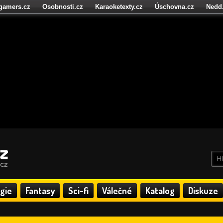
igamers.cz
Osobnosti.cz
Karaoketexty.cz
Úschovna.cz
Nedd
níze.cz
StartupInsider.cz
gie
Fantasy
Sci-fi
Válečné
Katalog
Diskuze