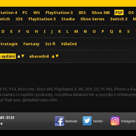
Station 4
PC
Wii
PlayStation 3
3DS
Xbox 360
PSP
DS
witch
iOS
PlayStation 5
Stadia
Xbox Series
Switch 2
M
D
E
F
G
H
I
J
K
L
M
N
O
P
Q
R
S
Strategie
Fantasy
Sci-fi
Válečné
 vydání
abecedně
o PC, PS4, Xbox One, Xbox 360, PlayStation 3, Wii, 3DS, DS, PS Vita, iPhone a i
Na Games.cz najdete i podcasty, rozsáhlou databázi her a speciály k očekávaný
d Theft Auto
,
Battlefield
nebo
FIFA
.
01-5131
facebook
twitter
Instagram
ce