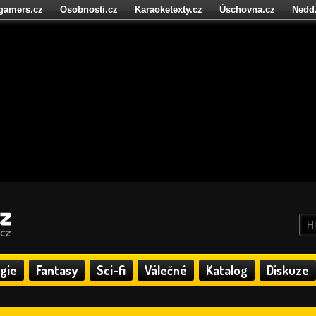
igamers.cz
Osobnosti.cz
Karaoketexty.cz
Úschovna.cz
Nedd
níze.cz
StartupInsider.cz
gie
Fantasy
Sci-fi
Válečné
Katalog
Diskuze