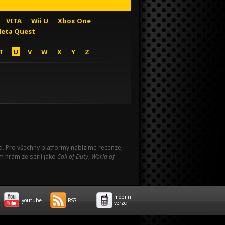
VITA
Wii U
Xbox One
eta Quest
T
U
V
W
X
Y
Z
Pad. Pro všechny platformy nabízíme recenze,
m hrám ze sérií jako
Call of Duty
,
World of
mobilní
youtube
RSS
verze