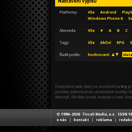
Nastavení výpisu
Platformy:
Vše
Android
Play
Windows Phone 8
S
Abeceda:
Vše
#
A
B
C
Tagy:
Vše
Akční
RPG
Řadit podle:
hodnocení
data
Český herní web, který se soustředí na
hry
pr
preview, videorecenze i pravidelné novinky. 
Warcraft
,
The Elder Scrolls
,
Assassin's Creed
,
Gran
© 1996–2026
ISSN 18
Tiscali Media, a.s.
|
|
|
o nás
kontakt
reklama
redak