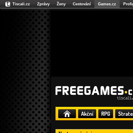
Tiscali.cz
Zprávy
Ženy
Cestování
Games.cz
Prof
Moulík.cz
Fights.cz
Sport
Dokina.cz
CZhity.cz
Našepe
Akční
RPG
Strate