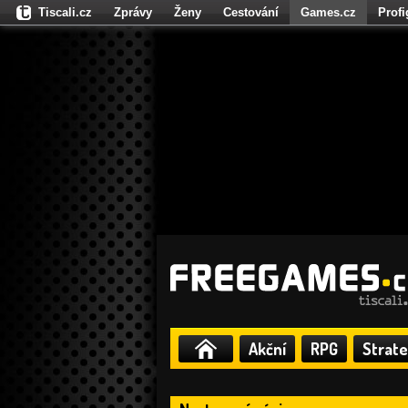
Tiscali.cz
Zprávy
Ženy
Cestování
Games.cz
Prof
Moulík.cz
Fights.cz
Sport
Dokina.cz
CZhity.cz
Našepe
Akční
RPG
Strate