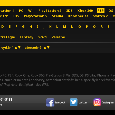
Station 4
PC
Wii
PlayStation 3
3DS
Xbox 360
PSP
DS
witch
iOS
PlayStation 5
Stadia
Xbox Series
Switch 2
M
D
E
F
G
H
I
J
K
L
M
N
O
P
Q
R
S
Strategie
Fantasy
Sci-fi
Válečné
 vydání
abecedně
o PC, PS4, Xbox One, Xbox 360, PlayStation 3, Wii, 3DS, DS, PS Vita, iPhone a i
Na Games.cz najdete i podcasty, rozsáhlou databázi her a speciály k očekávaný
d Theft Auto
,
Battlefield
nebo
FIFA
.
01-5131
facebook
twitter
Instagram
ce