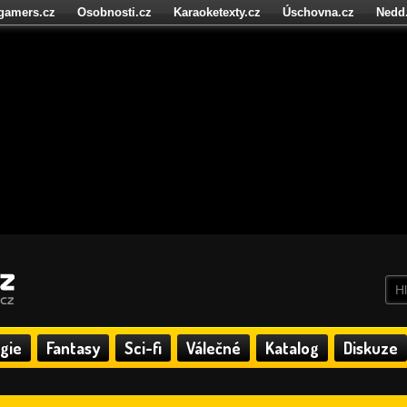
igamers.cz
Osobnosti.cz
Karaoketexty.cz
Úschovna.cz
Nedd
níze.cz
StartupInsider.cz
gie
Fantasy
Sci-fi
Válečné
Katalog
Diskuze