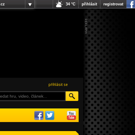
.cz
34 °C
přihlásit
registrovat
přihlásit se