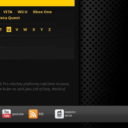
VITA
Wii U
Xbox One
eta Quest
T
U
V
W
X
Y
Z
Pad. Pro všechny platformy nabízíme recenze,
m hrám ze sérií jako
Call of Duty
,
World of
mobilní
youtube
RSS
verze