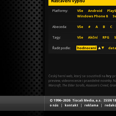
Nastavení výpisu
Platformy:
Vše
Android
Play
Windows Phone 8
S
Abeceda:
Vše
#
A
B
C
Tagy:
Vše
Akční
RPG
Řadit podle:
hodnocení
data
Český herní web, který se soustředí na
hry
pr
preview, videorecenze i pravidelné novinky. 
Warcraft
,
The Elder Scrolls
,
Assassin's Creed
,
Gran
© 1996–2026
ISSN 18
Tiscali Media, a.s.
|
|
|
o nás
kontakt
reklama
redak