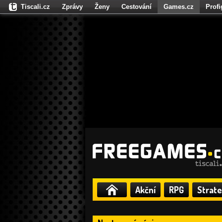
Tiscali.cz
Zprávy
Ženy
Cestování
Games.cz
Prof
Moulík.cz
Fights.cz
Sport
Dokina.cz
CZhity.cz
Našepe
Akční
RPG
Strate