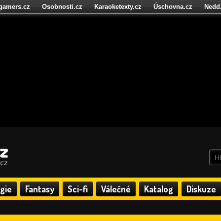
igamers.cz
Osobnosti.cz
Karaoketexty.cz
Úschovna.cz
Nedd
níze.cz
StartupInsider.cz
gie
Fantasy
Sci-fi
Válečné
Katalog
Diskuze