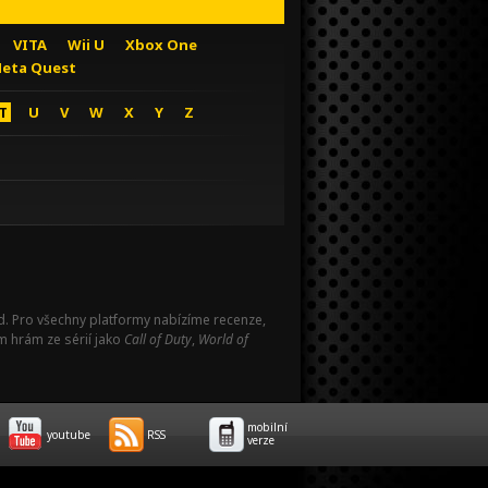
VITA
Wii U
Xbox One
eta Quest
T
U
V
W
X
Y
Z
Pad. Pro všechny platformy nabízíme recenze,
m hrám ze sérií jako
Call of Duty
,
World of
mobilní
youtube
RSS
verze