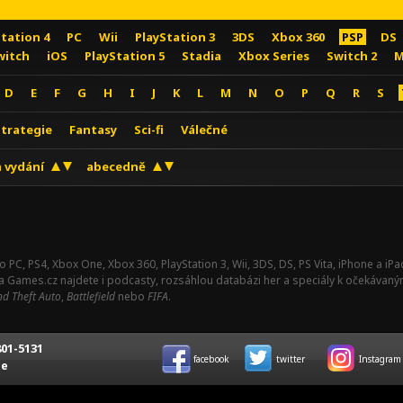
Station 4
PC
Wii
PlayStation 3
3DS
Xbox 360
PSP
DS
witch
iOS
PlayStation 5
Stadia
Xbox Series
Switch 2
M
D
E
F
G
H
I
J
K
L
M
N
O
P
Q
R
S
Strategie
Fantasy
Sci-fi
Válečné
 vydání
abecedně
o PC, PS4, Xbox One, Xbox 360, PlayStation 3, Wii, 3DS, DS, PS Vita, iPhone a i
Na Games.cz najdete i podcasty, rozsáhlou databázi her a speciály k očekávaný
d Theft Auto
,
Battlefield
nebo
FIFA
.
01-5131
facebook
twitter
Instagram
ce