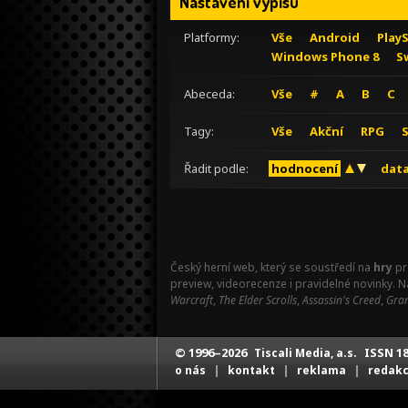
Nastavení výpisu
Platformy:
Vše
Android
Play
Windows Phone 8
S
Abeceda:
Vše
#
A
B
C
Tagy:
Vše
Akční
RPG
Řadit podle:
hodnocení
data
Český herní web, který se soustředí na
hry
pr
preview, videorecenze i pravidelné novinky. 
Warcraft
,
The Elder Scrolls
,
Assassin's Creed
,
Gran
© 1996–2026
ISSN 18
Tiscali Media, a.s.
|
|
|
o nás
kontakt
reklama
redak