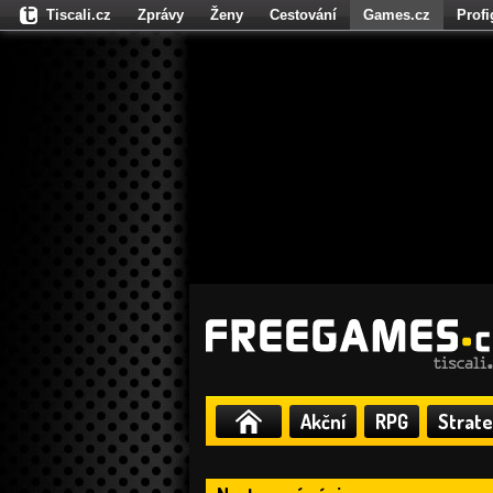
Tiscali.cz
Zprávy
Ženy
Cestování
Games.cz
Prof
Moulík.cz
Fights.cz
Sport
Dokina.cz
CZhity.cz
Našepe
Akční
RPG
Strate