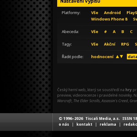
Nastavení výpisu
Platformy:
Vše
Android
Play
Windows Phone 8
S
Abeceda:
Vše
#
A
B
C
Tagy:
Vše
Akční
RPG
Řadit podle:
hodnocení
data
Český herní web, který se soustředí na
hry
pr
preview, videorecenze i pravidelné novinky. 
Warcraft
,
The Elder Scrolls
,
Assassin's Creed
,
Gran
© 1996–2026
ISSN 18
Tiscali Media, a.s.
|
|
|
o nás
kontakt
reklama
redak