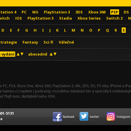
Station 4
PC
Wii
PlayStation 3
3DS
Xbox 360
PSP
DS
witch
iOS
PlayStation 5
Stadia
Xbox Series
Switch 2
M
D
E
F
G
H
I
J
K
L
M
N
O
P
Q
R
S
Strategie
Fantasy
Sci-fi
Válečné
 vydání
abecedně
o PC, PS4, Xbox One, Xbox 360, PlayStation 3, Wii, 3DS, DS, PS Vita, iPhone a i
Na Games.cz najdete i podcasty, rozsáhlou databázi her a speciály k očekávaný
d Theft Auto
,
Battlefield
nebo
FIFA
.
01-5131
facebook
twitter
Instagram
ce