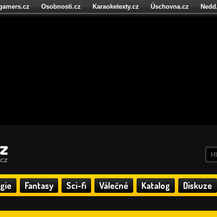
igamers.cz
Osobnosti.cz
Karaoketexty.cz
Úschovna.cz
Nedd
níze.cz
StartupInsider.cz
gie
Fantasy
Sci-fi
Válečné
Katalog
Diskuze