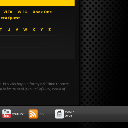
VITA
Wii U
Xbox One
eta Quest
T
U
V
W
X
Y
Z
Pad. Pro všechny platformy nabízíme recenze,
m hrám ze sérií jako
Call of Duty
,
World of
mobilní
youtube
RSS
verze