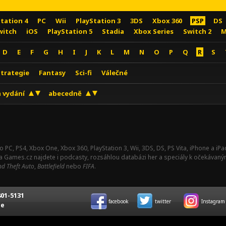
Station 4
PC
Wii
PlayStation 3
3DS
Xbox 360
PSP
DS
witch
iOS
PlayStation 5
Stadia
Xbox Series
Switch 2
M
D
E
F
G
H
I
J
K
L
M
N
O
P
Q
R
S
Strategie
Fantasy
Sci-fi
Válečné
 vydání
abecedně
o PC, PS4, Xbox One, Xbox 360, PlayStation 3, Wii, 3DS, DS, PS Vita, iPhone a i
Na Games.cz najdete i podcasty, rozsáhlou databázi her a speciály k očekávaný
d Theft Auto
,
Battlefield
nebo
FIFA
.
01-5131
facebook
twitter
Instagram
ce