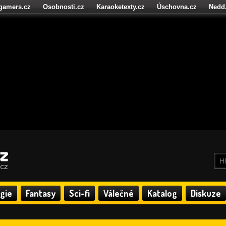
igamers.cz
Osobnosti.cz
Karaoketexty.cz
Úschovna.cz
Nedd
níze.cz
StartupInsider.cz
gie
Fantasy
Sci-fi
Válečné
Katalog
Diskuze