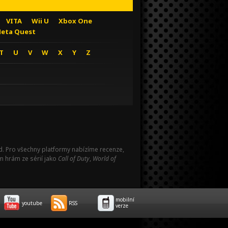
VITA
Wii U
Xbox One
eta Quest
T
U
V
W
X
Y
Z
Pad. Pro všechny platformy nabízíme recenze,
m hrám ze sérií jako
Call of Duty
,
World of
mobilní
youtube
RSS
verze