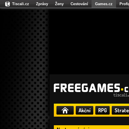
Tiscali.cz
Zprávy
Ženy
Cestování
Games.cz
Prof
Moulík.cz
Fights.cz
Sport
Dokina.cz
CZhity.cz
Našepe
Akční
RPG
Strate