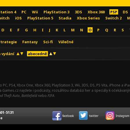
Station 4
PC
Wii
PlayStation 3
3DS
Xbox 360
PSP
DS
witch
iOS
PlayStation 5
Stadia
Xbox Series
Switch 2
M
D
E
F
G
H
I
J
K
L
M
N
O
P
Q
R
S
Strategie
Fantasy
Sci-fi
Válečné
 vydání
abecedně
o PC, PS4, Xbox One, Xbox 360, PlayStation 3, Wii, 3DS, DS, PS Vita, iPhone a i
Na Games.cz najdete i podcasty, rozsáhlou databázi her a speciály k očekávaný
d Theft Auto
,
Battlefield
nebo
FIFA
.
01-5131
facebook
twitter
Instagram
ce