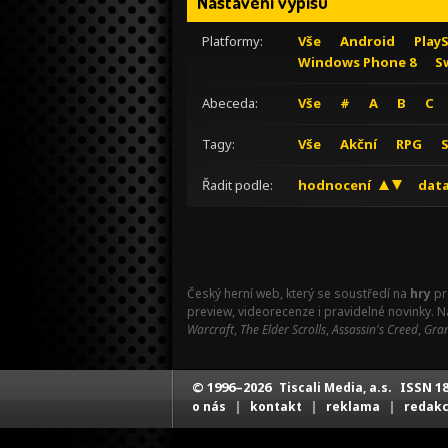
Nastavení výpisu
Platformy:
Vše
Android
Play
Windows Phone 8
S
Abeceda:
Vše
#
A
B
C
Tagy:
Vše
Akční
RPG
Řadit podle:
hodnocení
data
Český herní web, který se soustředí na
hry
pr
preview, videorecenze i pravidelné novinky. 
Warcraft
,
The Elder Scrolls
,
Assassin's Creed
,
Gran
© 1996–2026
ISSN 18
Tiscali Media, a.s.
|
|
|
o nás
kontakt
reklama
redak