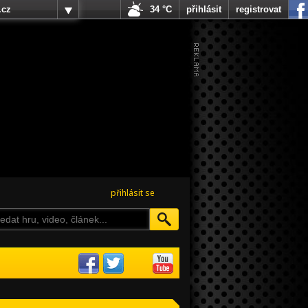
.cz
34 °C
přihlásit
registrovat
přihlásit se