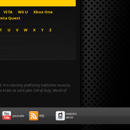
VITA
Wii U
Xbox One
eta Quest
T
U
V
W
X
Y
Z
Pad. Pro všechny platformy nabízíme recenze,
m hrám ze sérií jako
Call of Duty
,
World of
mobilní
youtube
RSS
verze