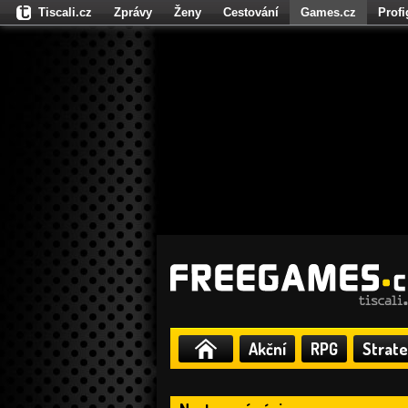
Tiscali.cz
Zprávy
Ženy
Cestování
Games.cz
Prof
Moulík.cz
Fights.cz
Sport
Dokina.cz
CZhity.cz
Našepe
Akční
RPG
Strate