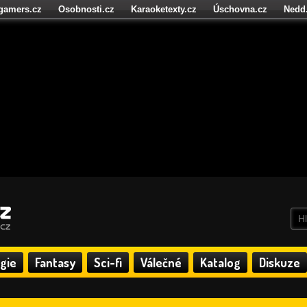
igamers.cz
Osobnosti.cz
Karaoketexty.cz
Úschovna.cz
Nedd
níze.cz
StartupInsider.cz
gie
Fantasy
Sci-fi
Válečné
Katalog
Diskuze