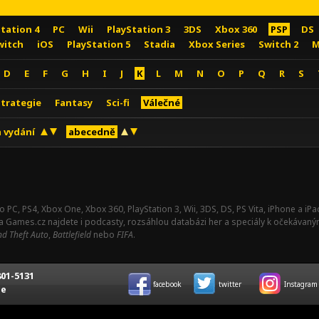
Station 4
PC
Wii
PlayStation 3
3DS
Xbox 360
PSP
DS
witch
iOS
PlayStation 5
Stadia
Xbox Series
Switch 2
M
D
E
F
G
H
I
J
K
L
M
N
O
P
Q
R
S
Strategie
Fantasy
Sci-fi
Válečné
 vydání
abecedně
o PC, PS4, Xbox One, Xbox 360, PlayStation 3, Wii, 3DS, DS, PS Vita, iPhone a i
Na Games.cz najdete i podcasty, rozsáhlou databázi her a speciály k očekávaný
d Theft Auto
,
Battlefield
nebo
FIFA
.
01-5131
facebook
twitter
Instagram
ce