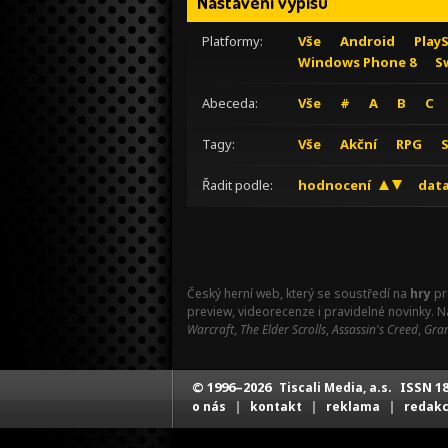
Nastavení výpisu
Platformy:
Vše
Android
Play
Windows Phone 8
S
Abeceda:
Vše
#
A
B
C
Tagy:
Vše
Akční
RPG
Řadit podle:
hodnocení
data
Český herní web, který se soustředí na
hry
pr
preview, videorecenze i pravidelné novinky. 
Warcraft
,
The Elder Scrolls
,
Assassin's Creed
,
Gran
© 1996–2026
ISSN 18
Tiscali Media, a.s.
|
|
|
o nás
kontakt
reklama
redak