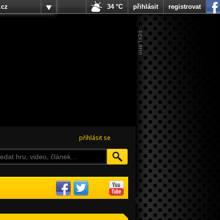
.cz
34 °C
přihlásit
registrovat
přihlásit se