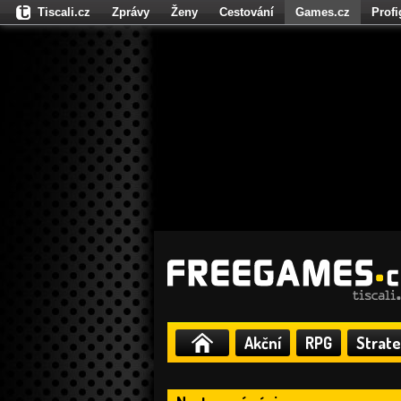
Tiscali.cz
Zprávy
Ženy
Cestování
Games.cz
Prof
Moulík.cz
Fights.cz
Sport
Dokina.cz
CZhity.cz
Našepe
Akční
RPG
Strate