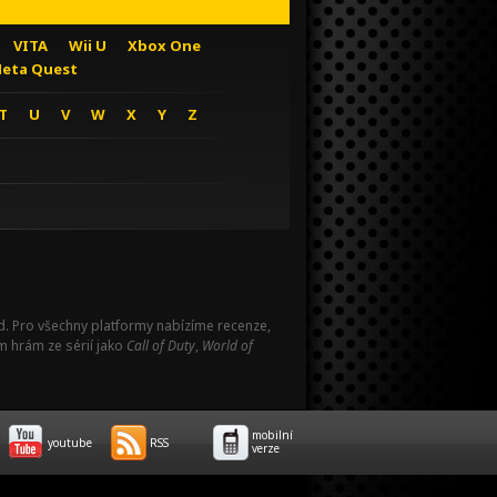
VITA
Wii U
Xbox One
eta Quest
T
U
V
W
X
Y
Z
Pad. Pro všechny platformy nabízíme recenze,
m hrám ze sérií jako
Call of Duty
,
World of
mobilní
youtube
RSS
verze