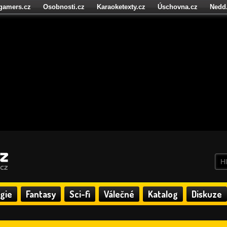
igamers.cz
Osobnosti.cz
Karaoketexty.cz
Úschovna.cz
Nedd
níze.cz
StartupInsider.cz
gie
Fantasy
Sci-fi
Válečné
Katalog
Diskuze