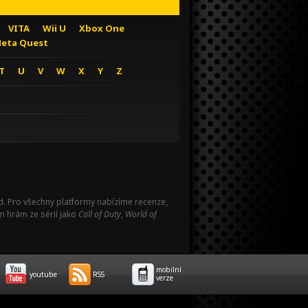
VITA
Wii U
Xbox One
eta Quest
T
U
V
W
X
Y
Z
Pad. Pro všechny platformy nabízíme recenze,
m hrám ze sérií jako
Call of Duty
,
World of
mobilní
youtube
RSS
verze