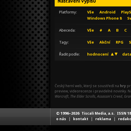
Nastavení výpisu
Platformy:
Vše
Android
Play
Windows Phone 8
S
Abeceda:
Vše
#
A
B
C
Tagy:
Vše
Akční
RPG
Řadit podle:
hodnocení
data
Český herní web, který se soustředí na
hry
pr
preview, videorecenze i pravidelné novinky. 
Warcraft
,
The Elder Scrolls
,
Assassin's Creed
,
Gran
© 1996–2026
ISSN 18
Tiscali Media, a.s.
|
|
|
o nás
kontakt
reklama
redak