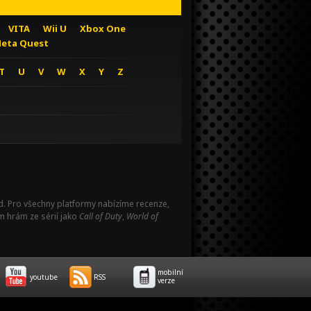
VITA
Wii U
Xbox One
eta Quest
T
U
V
W
X
Y
Z
Pad. Pro všechny platformy nabízíme recenze,
m hrám ze sérií jako
Call of Duty
,
World of
mobilní
youtube
RSS
verze