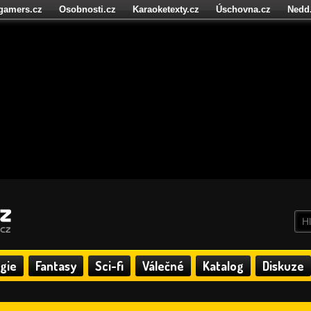
igamers.cz
Osobnosti.cz
Karaoketexty.cz
Úschovna.cz
Nedd
níze.cz
StartupInsider.cz
gie
Fantasy
Sci-fi
Válečné
Katalog
Diskuze