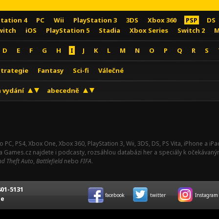
Station 4
PC
Wii
PlayStation 3
3DS
Xbox 360
PSP
DS
witch
iOS
PlayStation 5
Stadia
Xbox Series
Switch 2
M
D
E
F
G
H
I
J
K
L
M
N
O
P
Q
R
S
Strategie
Fantasy
Sci-fi
Válečné
 vydání
abecedně
o PC, PS4, Xbox One, Xbox 360, PlayStation 3, Wii, 3DS, DS, PS Vita, iPhone a i
Na Games.cz najdete i podcasty, rozsáhlou databázi her a speciály k očekávaný
d Theft Auto
,
Battlefield
nebo
FIFA
.
01-5131
facebook
twitter
Instagram
ce