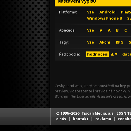
Nastavení výpisu
Platformy:
Vše
Android
Play
Windows Phone 8
S
Abeceda:
Vše
#
A
B
C
Tagy:
Vše
Akční
RPG
Řadit podle:
hodnocení
data
Český herní web, který se soustředí na
hry
pr
preview, videorecenze i pravidelné novinky. 
Warcraft
,
The Elder Scrolls
,
Assassin's Creed
,
Gran
© 1996–2026
ISSN 18
Tiscali Media, a.s.
|
|
|
o nás
kontakt
reklama
redak