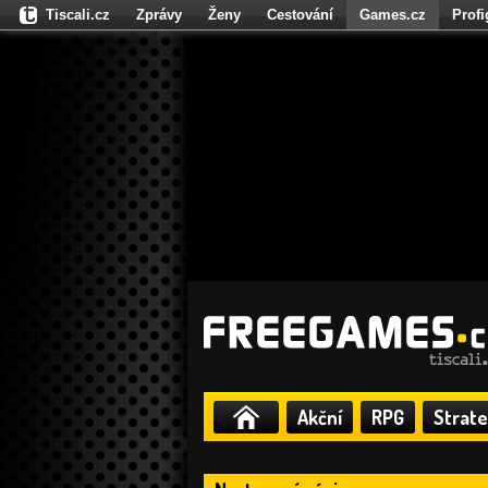
Tiscali.cz
Zprávy
Ženy
Cestování
Games.cz
Prof
Moulík.cz
Fights.cz
Sport
Dokina.cz
CZhity.cz
Našepe
Akční
RPG
Strate