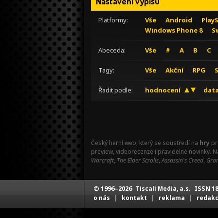
Nastavení výpisu
Platformy:
Vše
Android
Play
Windows Phone 8
S
Abeceda:
Vše
#
A
B
C
Tagy:
Vše
Akční
RPG
Řadit podle:
hodnocení
data
Český herní web, který se soustředí na
hry
pr
preview, videorecenze i pravidelné novinky. 
Warcraft
,
The Elder Scrolls
,
Assassin's Creed
,
Gran
© 1996–2026
ISSN 18
Tiscali Media, a.s.
|
|
|
o nás
kontakt
reklama
redak