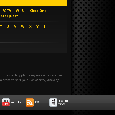
VITA
Wii U
Xbox One
eta Quest
T
U
V
W
X
Y
Z
Pad. Pro všechny platformy nabízíme recenze,
m hrám ze sérií jako
Call of Duty
,
World of
mobilní
youtube
RSS
verze