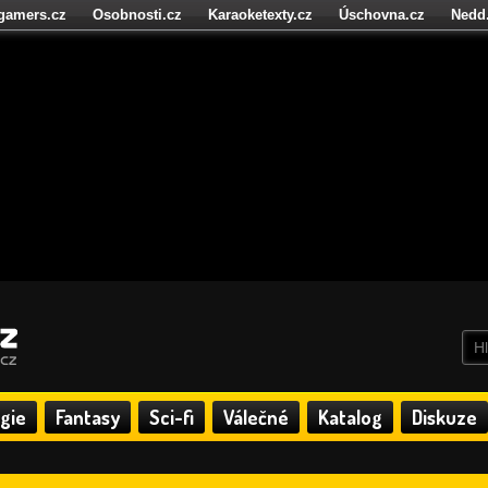
igamers.cz
Osobnosti.cz
Karaoketexty.cz
Úschovna.cz
Nedd
níze.cz
StartupInsider.cz
gie
Fantasy
Sci-fi
Válečné
Katalog
Diskuze