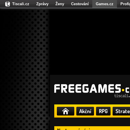
Tiscali.cz
Zprávy
Ženy
Cestování
Games.cz
Prof
Moulík.cz
Fights.cz
Sport
Dokina.cz
CZhity.cz
Našepe
Akční
RPG
Strate