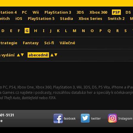
Station 4
PC
Wii
PlayStation 3
3DS
Xbox 360
PSP
DS
witch
iOS
PlayStation 5
Stadia
Xbox Series
Switch 2
M
D
E
F
G
H
I
J
K
L
M
N
O
P
Q
R
S
Strategie
Fantasy
Sci-fi
Válečné
 vydání
abecedně
o PC, PS4, Xbox One, Xbox 360, PlayStation 3, Wii, 3DS, DS, PS Vita, iPhone a i
Na Games.cz najdete i podcasty, rozsáhlou databázi her a speciály k očekávaný
d Theft Auto
,
Battlefield
nebo
FIFA
.
01-5131
facebook
twitter
Instagram
ce