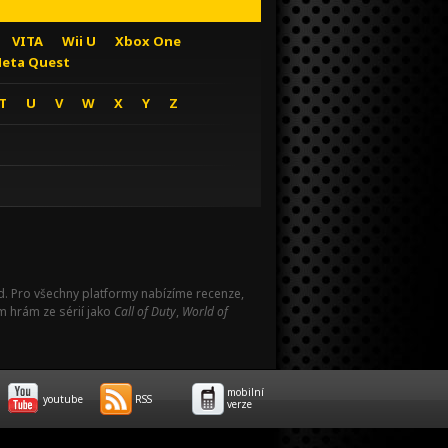
VITA
Wii U
Xbox One
eta Quest
T
U
V
W
X
Y
Z
Pad. Pro všechny platformy nabízíme recenze,
m hrám ze sérií jako
Call of Duty
,
World of
mobilní
youtube
RSS
verze