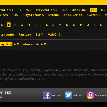
Station 4
PC
Wii
PlayStation 3
3DS
Xbox 360
PSP
DS
witch
iOS
PlayStation 5
Stadia
Xbox Series
Switch 2
M
D
E
F
G
H
I
J
K
L
M
N
O
P
Q
R
S
Strategie
Fantasy
Sci-fi
Válečné
 vydání
abecedně
o PC, PS4, Xbox One, Xbox 360, PlayStation 3, Wii, 3DS, DS, PS Vita, iPhone a i
Na Games.cz najdete i podcasty, rozsáhlou databázi her a speciály k očekávaný
d Theft Auto
,
Battlefield
nebo
FIFA
.
01-5131
facebook
twitter
Instagram
ce