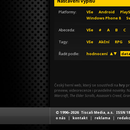
Nastavení výpisu
Platformy:
Vše
Android
Play
Windows Phone 8
S
Abeceda:
Vše
#
A
B
C
Tagy:
Vše
Akční
RPG
Řadit podle:
hodnocení
data
Český herní web, který se soustředí na
hry
pr
preview, videorecenze i pravidelné novinky. 
Warcraft
,
The Elder Scrolls
,
Assassin's Creed
,
Gran
© 1996–2026
ISSN 18
Tiscali Media, a.s.
|
|
|
o nás
kontakt
reklama
redak