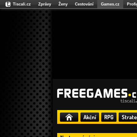
Tiscali.cz
Zprávy
Ženy
Cestování
Games.cz
Prof
Moulík.cz
Fights.cz
Sport
Dokina.cz
CZhity.cz
Našepe
Akční
RPG
Strate