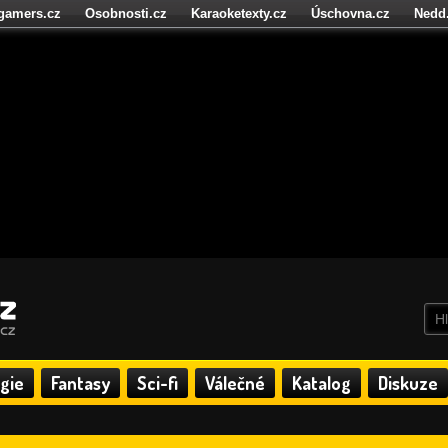
igamers.cz
Osobnosti.cz
Karaoketexty.cz
Úschovna.cz
Nedd
níze.cz
StartupInsider.cz
gie
Fantasy
Sci-fi
Válečné
Katalog
Diskuze