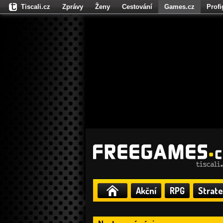
Tiscali.cz
Zprávy
Ženy
Cestování
Games.cz
Prof
Moulík.cz
Fights.cz
Sport
Dokina.cz
CZhity.cz
Našepe
Akční
RPG
Strate