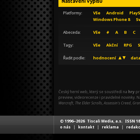
Nastavení výpisu
Platformy:
Vše
Android
Play
Windows Phone 8
S
Abeceda:
Vše
#
A
B
C
Tagy:
Vše
Akční
RPG
Řadit podle:
hodnocení
data
Český herní web, který se soustředí na
hry
pr
preview, videorecenze i pravidelné novinky. 
Warcraft
,
The Elder Scrolls
,
Assassin's Creed
,
Gran
© 1996–2026
ISSN 18
Tiscali Media, a.s.
|
|
|
o nás
kontakt
reklama
redak