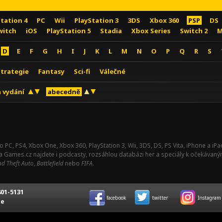
Station 4
PC
Wii
PlayStation 3
3DS
Xbox 360
PSP
DS
witch
iOS
PlayStation 5
Stadia
Xbox Series
Switch 2
M
D
E
F
G
H
I
J
K
L
M
N
O
P
Q
R
S
Strategie
Fantasy
Sci-fi
Válečné
 vydání
abecedně
o PC, PS4, Xbox One, Xbox 360, PlayStation 3, Wii, 3DS, DS, PS Vita, iPhone a i
Na Games.cz najdete i podcasty, rozsáhlou databázi her a speciály k očekávaný
d Theft Auto
,
Battlefield
nebo
FIFA
.
01-5131
facebook
twitter
Instagram
ce