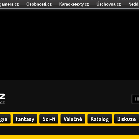
igamers.cz
Osobnosti.cz
Karaoketexty.cz
Úschovna.cz
Nedd
níze.cz
StartupInsider.cz
gie
Fantasy
Sci-fi
Válečné
Katalog
Diskuze