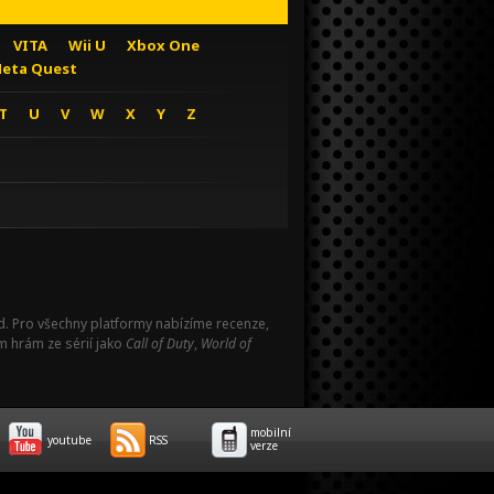
VITA
Wii U
Xbox One
eta Quest
T
U
V
W
X
Y
Z
Pad. Pro všechny platformy nabízíme recenze,
m hrám ze sérií jako
Call of Duty
,
World of
mobilní
youtube
RSS
verze