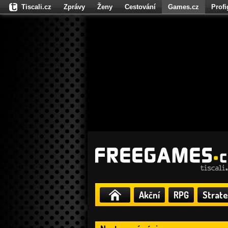
Tiscali.cz
Zprávy
Ženy
Cestování
Games.cz
Prof
Moulík.cz
Fights.cz
Sport
Dokina.cz
CZhity.cz
Našepe
Akční
RPG
Strate