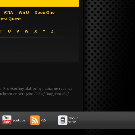
VITA
Wii U
Xbox One
eta Quest
T
U
V
W
X
Y
Z
Pad. Pro všechny platformy nabízíme recenze,
m hrám ze sérií jako
Call of Duty
,
World of
mobilní
youtube
RSS
verze