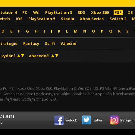
Station 4
PC
Wii
PlayStation 3
3DS
Xbox 360
PSP
DS
witch
iOS
PlayStation 5
Stadia
Xbox Series
Switch 2
M
D
E
F
G
H
I
J
K
L
M
N
O
P
Q
R
S
Strategie
Fantasy
Sci-fi
Válečné
 vydání
abecedně
o PC, PS4, Xbox One, Xbox 360, PlayStation 3, Wii, 3DS, DS, PS Vita, iPhone a i
Na Games.cz najdete i podcasty, rozsáhlou databázi her a speciály k očekávaný
d Theft Auto
,
Battlefield
nebo
FIFA
.
01-5131
facebook
twitter
Instagram
ce