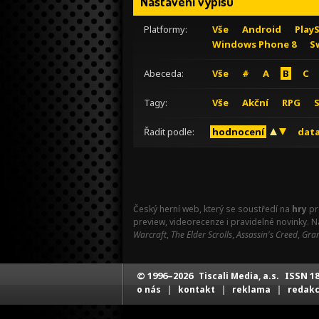
Nastavení výpisu
Platformy:
Vše
Android
Play
Windows Phone 8
S
Abeceda:
Vše
#
A
B
C
Tagy:
Vše
Akční
RPG
Řadit podle:
hodnocení
data
Český herní web, který se soustředí na
hry
pr
preview, videorecenze i pravidelné novinky. 
Warcraft
,
The Elder Scrolls
,
Assassin's Creed
,
Gran
© 1996–2026
ISSN 18
Tiscali Media, a.s.
|
|
|
o nás
kontakt
reklama
redak