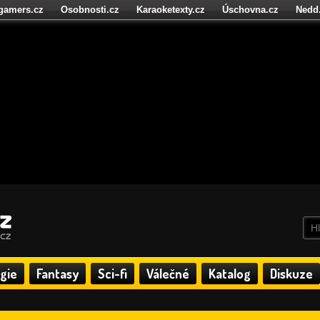
igamers.cz
Osobnosti.cz
Karaoketexty.cz
Úschovna.cz
Nedd
níze.cz
StartupInsider.cz
gie
Fantasy
Sci-fi
Válečné
Katalog
Diskuze