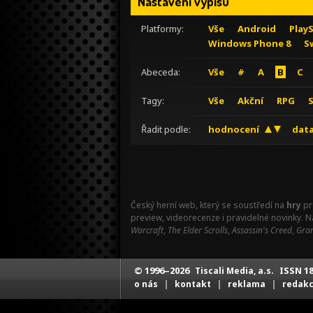
Nastavení výpisu
Platformy:
Vše
Android
Play
Windows Phone 8
S
Abeceda:
Vše
#
A
B
C
Tagy:
Vše
Akční
RPG
Řadit podle:
hodnocení
data
Český herní web, který se soustředí na
hry
pr
preview, videorecenze i pravidelné novinky. 
Warcraft
,
The Elder Scrolls
,
Assassin's Creed
,
Gran
© 1996–2026
ISSN 18
Tiscali Media, a.s.
|
|
|
o nás
kontakt
reklama
redak