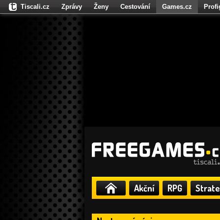
Tiscali.cz
Zprávy
Ženy
Cestování
Games.cz
Prof
Moulík.cz
Fights.cz
Sport
Dokina.cz
CZhity.cz
Našepe
Akční
RPG
Strate