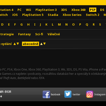
Station 4
PC
Wii
PlayStation 3
3DS
Xbox 360
PSP
DS
witch
iOS
PlayStation 5
Stadia
Xbox Series
Switch 2
M
D
E
F
G
H
I
J
K
L
M
N
O
P
Q
R
S
Strategie
Fantasy
Sci-fi
Válečné
 vydání
abecedně
o PC, PS4, Xbox One, Xbox 360, PlayStation 3, Wii, 3DS, DS, PS Vita, iPhone a i
Na Games.cz najdete i podcasty, rozsáhlou databázi her a speciály k očekávaný
d Theft Auto
,
Battlefield
nebo
FIFA
.
01-5131
facebook
twitter
Instagram
ce