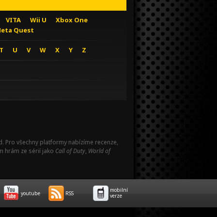
VITA
Wii U
Xbox One
eta Quest
T
U
V
W
X
Y
Z
Pad. Pro všechny platformy nabízíme recenze,
m hrám ze sérií jako
Call of Duty
,
World of
mobilní
youtube
RSS
verze