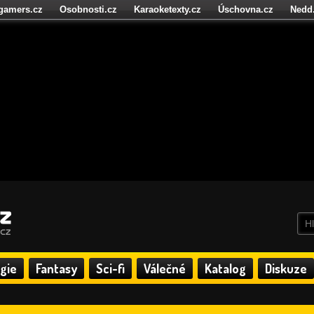
igamers.cz
Osobnosti.cz
Karaoketexty.cz
Úschovna.cz
Nedd
níze.cz
StartupInsider.cz
gie
Fantasy
Sci-fi
Válečné
Katalog
Diskuze