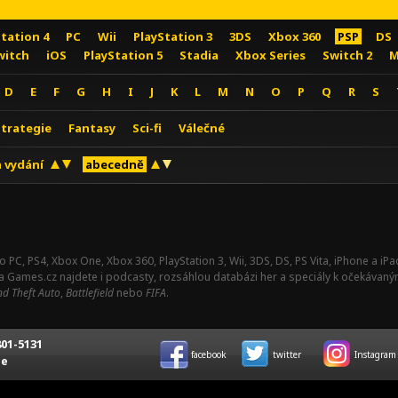
Station 4
PC
Wii
PlayStation 3
3DS
Xbox 360
PSP
DS
witch
iOS
PlayStation 5
Stadia
Xbox Series
Switch 2
M
D
E
F
G
H
I
J
K
L
M
N
O
P
Q
R
S
Strategie
Fantasy
Sci-fi
Válečné
 vydání
abecedně
o PC, PS4, Xbox One, Xbox 360, PlayStation 3, Wii, 3DS, DS, PS Vita, iPhone a i
Na Games.cz najdete i podcasty, rozsáhlou databázi her a speciály k očekávaný
d Theft Auto
,
Battlefield
nebo
FIFA
.
01-5131
facebook
twitter
Instagram
ce