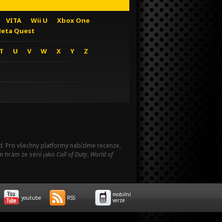
VITA
Wii U
Xbox One
eta Quest
T
U
V
W
X
Y
Z
Pad. Pro všechny platformy nabízíme recenze,
m hrám ze sérií jako
Call of Duty
,
World of
mobilní
youtube
RSS
verze