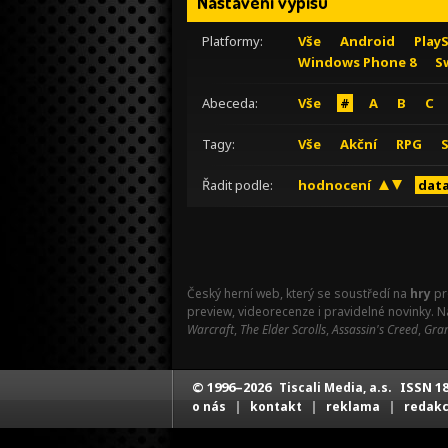
Nastavení výpisu
Platformy:
Vše
Android
Play
Windows Phone 8
S
Abeceda:
Vše
#
A
B
C
Tagy:
Vše
Akční
RPG
Řadit podle:
hodnocení
data
Český herní web, který se soustředí na
hry
pr
preview, videorecenze i pravidelné novinky. 
Warcraft
,
The Elder Scrolls
,
Assassin's Creed
,
Gran
© 1996–2026
ISSN 18
Tiscali Media, a.s.
|
|
|
o nás
kontakt
reklama
redak