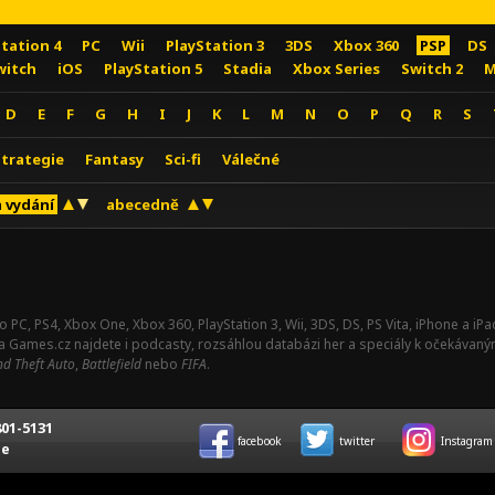
Station 4
PC
Wii
PlayStation 3
3DS
Xbox 360
PSP
DS
witch
iOS
PlayStation 5
Stadia
Xbox Series
Switch 2
M
D
E
F
G
H
I
J
K
L
M
N
O
P
Q
R
S
Strategie
Fantasy
Sci-fi
Válečné
 vydání
abecedně
o PC, PS4, Xbox One, Xbox 360, PlayStation 3, Wii, 3DS, DS, PS Vita, iPhone a i
Na Games.cz najdete i podcasty, rozsáhlou databázi her a speciály k očekávaný
d Theft Auto
,
Battlefield
nebo
FIFA
.
01-5131
facebook
twitter
Instagram
ce