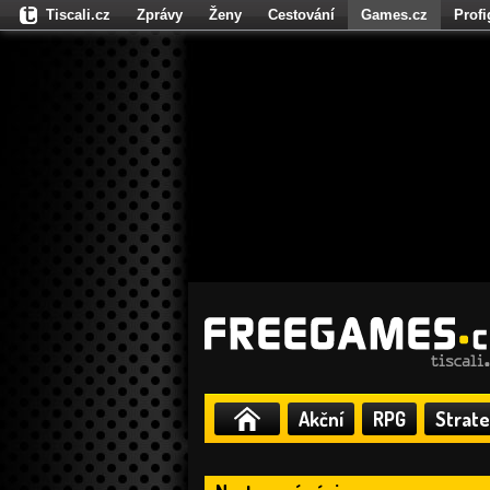
Tiscali.cz
Zprávy
Ženy
Cestování
Games.cz
Prof
Moulík.cz
Fights.cz
Sport
Dokina.cz
CZhity.cz
Našepe
Akční
RPG
Strate