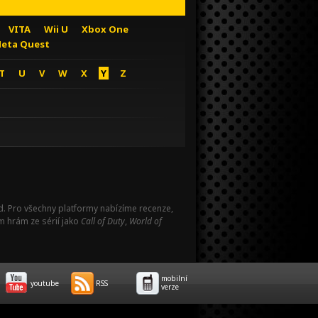
VITA
Wii U
Xbox One
eta Quest
T
U
V
W
X
Y
Z
Pad. Pro všechny platformy nabízíme recenze,
m hrám ze sérií jako
Call of Duty
,
World of
mobilní
youtube
RSS
verze