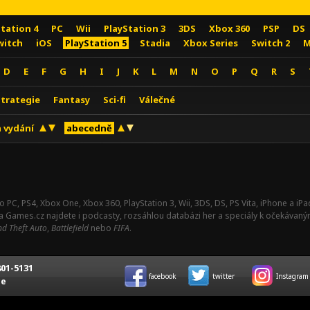
Station 4
PC
Wii
PlayStation 3
3DS
Xbox 360
PSP
DS
witch
iOS
PlayStation 5
Stadia
Xbox Series
Switch 2
M
D
E
F
G
H
I
J
K
L
M
N
O
P
Q
R
S
Strategie
Fantasy
Sci-fi
Válečné
 vydání
abecedně
o PC, PS4, Xbox One, Xbox 360, PlayStation 3, Wii, 3DS, DS, PS Vita, iPhone a i
Na Games.cz najdete i podcasty, rozsáhlou databázi her a speciály k očekávaný
d Theft Auto
,
Battlefield
nebo
FIFA
.
01-5131
facebook
twitter
Instagram
ce