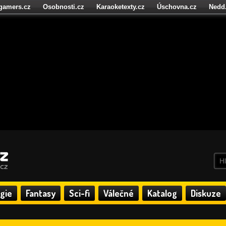
igamers.cz
Osobnosti.cz
Karaoketexty.cz
Úschovna.cz
Nedd
níze.cz
StartupInsider.cz
gie
Fantasy
Sci-fi
Válečné
Katalog
Diskuze