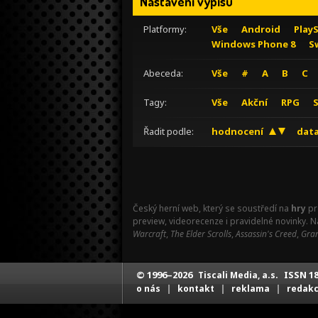
Nastavení výpisu
Platformy:
Vše
Android
Play
Windows Phone 8
S
Abeceda:
Vše
#
A
B
C
Tagy:
Vše
Akční
RPG
Řadit podle:
hodnocení
data
Český herní web, který se soustředí na
hry
pr
preview, videorecenze i pravidelné novinky. 
Warcraft
,
The Elder Scrolls
,
Assassin's Creed
,
Gran
© 1996–2026
ISSN 18
Tiscali Media, a.s.
|
|
|
o nás
kontakt
reklama
redak