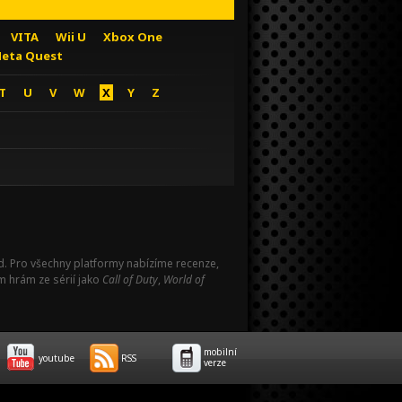
VITA
Wii U
Xbox One
eta Quest
T
U
V
W
X
Y
Z
Pad. Pro všechny platformy nabízíme recenze,
m hrám ze sérií jako
Call of Duty
,
World of
mobilní
youtube
RSS
verze