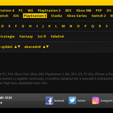
Station 4
PC
Wii
PlayStation 3
3DS
Xbox 360
PSP
DS
witch
iOS
PlayStation 5
Stadia
Xbox Series
Switch 2
M
D
E
F
G
H
I
J
K
L
M
N
O
P
Q
R
S
Strategie
Fantasy
Sci-fi
Válečné
 vydání
abecedně
o PC, PS4, Xbox One, Xbox 360, PlayStation 3, Wii, 3DS, DS, PS Vita, iPhone a i
Na Games.cz najdete i podcasty, rozsáhlou databázi her a speciály k očekávaný
d Theft Auto
,
Battlefield
nebo
FIFA
.
01-5131
facebook
twitter
Instagram
ce