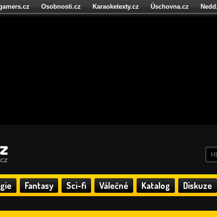
igamers.cz
Osobnosti.cz
Karaoketexty.cz
Úschovna.cz
Nedd
níze.cz
StartupInsider.cz
gie
Fantasy
Sci-fi
Válečné
Katalog
Diskuze