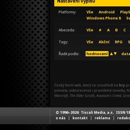
Nastavení výpisu
Platformy:
Vše
Android
Play
Windows Phone 8
S
Abeceda:
Vše
#
A
B
C
Tagy:
Vše
Akční
RPG
Řadit podle:
hodnocení
data
Český herní web, který se soustředí na
hry
pr
preview, videorecenze i pravidelné novinky. 
Warcraft
,
The Elder Scrolls
,
Assassin's Creed
,
Gran
© 1996–2026
ISSN 18
Tiscali Media, a.s.
|
|
|
o nás
kontakt
reklama
redak