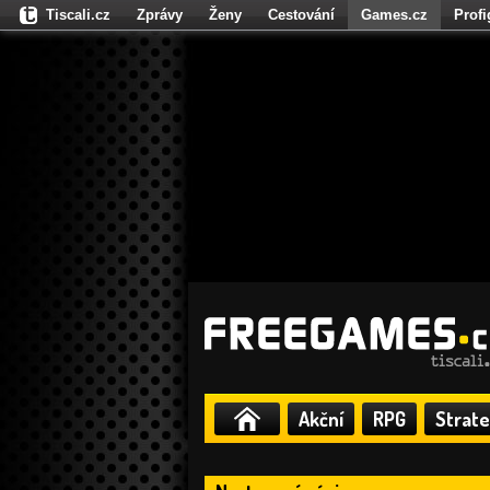
Tiscali.cz
Zprávy
Ženy
Cestování
Games.cz
Prof
Moulík.cz
Fights.cz
Sport
Dokina.cz
CZhity.cz
Našepe
Akční
RPG
Strate