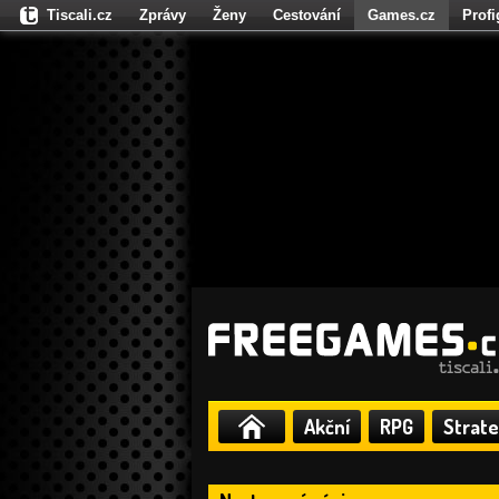
Tiscali.cz
Zprávy
Ženy
Cestování
Games.cz
Prof
Moulík.cz
Fights.cz
Sport
Dokina.cz
CZhity.cz
Našepe
Akční
RPG
Strate