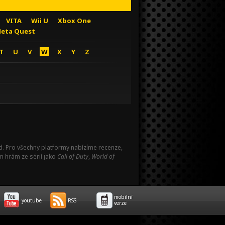
VITA
Wii U
Xbox One
eta Quest
T
U
V
W
X
Y
Z
Pad. Pro všechny platformy nabízíme recenze,
m hrám ze sérií jako
Call of Duty
,
World of
mobilní
youtube
RSS
verze