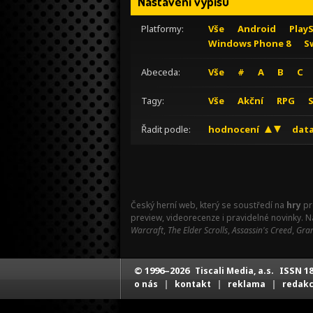
Nastavení výpisu
Platformy:
Vše
Android
Play
Windows Phone 8
S
Abeceda:
Vše
#
A
B
C
Tagy:
Vše
Akční
RPG
Řadit podle:
hodnocení
data
Český herní web, který se soustředí na
hry
pr
preview, videorecenze i pravidelné novinky. 
Warcraft
,
The Elder Scrolls
,
Assassin's Creed
,
Gran
© 1996–2026
ISSN 18
Tiscali Media, a.s.
|
|
|
o nás
kontakt
reklama
redak