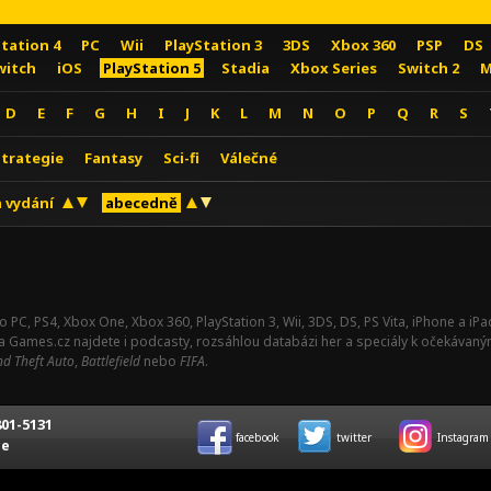
Station 4
PC
Wii
PlayStation 3
3DS
Xbox 360
PSP
DS
witch
iOS
PlayStation 5
Stadia
Xbox Series
Switch 2
M
D
E
F
G
H
I
J
K
L
M
N
O
P
Q
R
S
Strategie
Fantasy
Sci-fi
Válečné
 vydání
abecedně
o PC, PS4, Xbox One, Xbox 360, PlayStation 3, Wii, 3DS, DS, PS Vita, iPhone a i
Na Games.cz najdete i podcasty, rozsáhlou databázi her a speciály k očekávaný
d Theft Auto
,
Battlefield
nebo
FIFA
.
01-5131
facebook
twitter
Instagram
ce