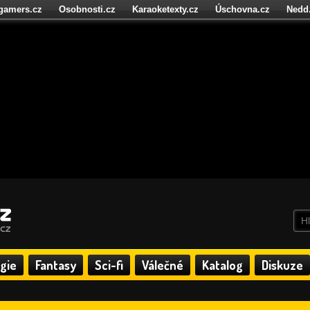
igamers.cz
Osobnosti.cz
Karaoketexty.cz
Úschovna.cz
Nedd
níze.cz
StartupInsider.cz
gie
Fantasy
Sci-fi
Válečné
Katalog
Diskuze