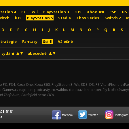
Station 4
PC
Wii
PlayStation 3
3DS
Xbox 360
PSP
DS
witch
iOS
PlayStation 5
Stadia
Xbox Series
Switch 2
M
D
E
F
G
H
I
J
K
L
M
N
O
P
Q
R
S
Strategie
Fantasy
Sci-fi
Válečné
 vydání
abecedně
o PC, PS4, Xbox One, Xbox 360, PlayStation 3, Wii, 3DS, DS, PS Vita, iPhone a i
Na Games.cz najdete i podcasty, rozsáhlou databázi her a speciály k očekávaný
d Theft Auto
,
Battlefield
nebo
FIFA
.
01-5131
facebook
twitter
Instagram
ce