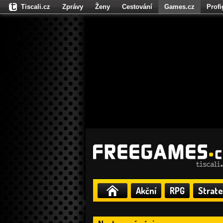
Tiscali.cz
Zprávy
Ženy
Cestování
Games.cz
Prof
Moulík.cz
Fights.cz
Sport
Dokina.cz
CZhity.cz
Našepe
Akční
RPG
Strate