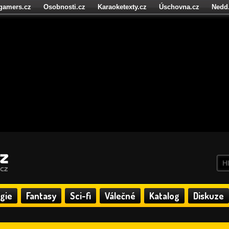
igamers.cz
Osobnosti.cz
Karaoketexty.cz
Úschovna.cz
Nedd
níze.cz
StartupInsider.cz
gie
Fantasy
Sci-fi
Válečné
Katalog
Diskuze