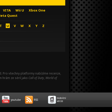
VITA
Wii U
Xbox One
eta Quest
T
U
V
W
X
Y
Z
Pad. Pro všechny platformy nabízíme recenze,
m hrám ze sérií jako
Call of Duty
,
World of
mobilní
youtube
RSS
verze