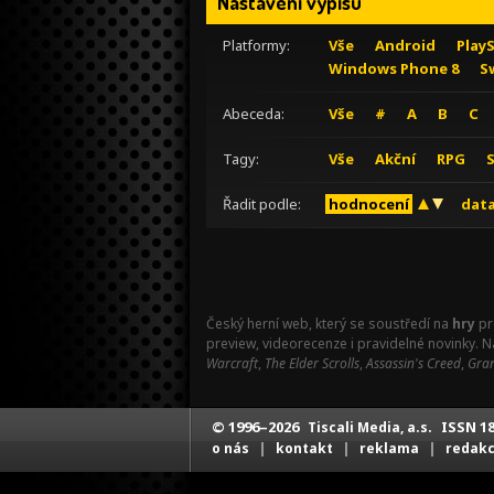
Nastavení výpisu
Platformy:
Vše
Android
Play
Windows Phone 8
S
Abeceda:
Vše
#
A
B
C
Tagy:
Vše
Akční
RPG
Řadit podle:
hodnocení
data
Český herní web, který se soustředí na
hry
pr
preview, videorecenze i pravidelné novinky. 
Warcraft
,
The Elder Scrolls
,
Assassin's Creed
,
Gran
© 1996–2026
ISSN 18
Tiscali Media, a.s.
|
|
|
o nás
kontakt
reklama
redak