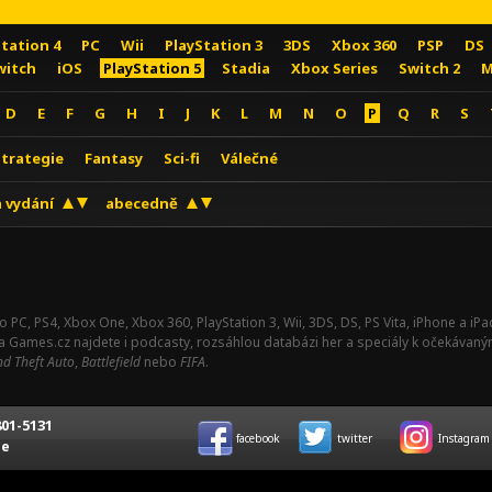
Station 4
PC
Wii
PlayStation 3
3DS
Xbox 360
PSP
DS
witch
iOS
PlayStation 5
Stadia
Xbox Series
Switch 2
M
D
E
F
G
H
I
J
K
L
M
N
O
P
Q
R
S
Strategie
Fantasy
Sci-fi
Válečné
 vydání
abecedně
o PC, PS4, Xbox One, Xbox 360, PlayStation 3, Wii, 3DS, DS, PS Vita, iPhone a i
Na Games.cz najdete i podcasty, rozsáhlou databázi her a speciály k očekávaný
d Theft Auto
,
Battlefield
nebo
FIFA
.
01-5131
facebook
twitter
Instagram
ce