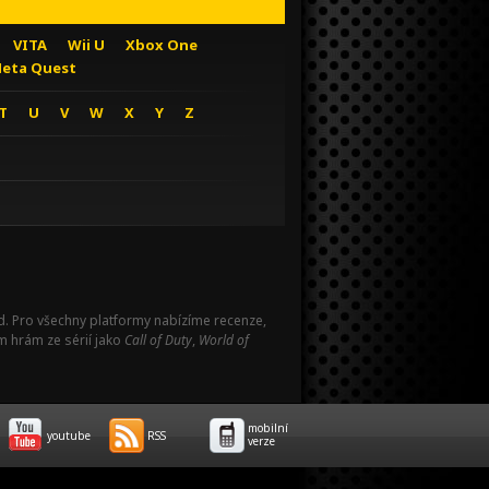
VITA
Wii U
Xbox One
eta Quest
T
U
V
W
X
Y
Z
Pad. Pro všechny platformy nabízíme recenze,
m hrám ze sérií jako
Call of Duty
,
World of
mobilní
youtube
RSS
verze