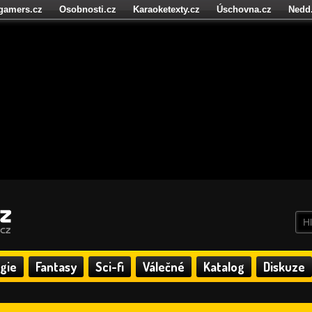
igamers.cz
Osobnosti.cz
Karaoketexty.cz
Úschovna.cz
Nedd
níze.cz
StartupInsider.cz
gie
Fantasy
Sci-fi
Válečné
Katalog
Diskuze