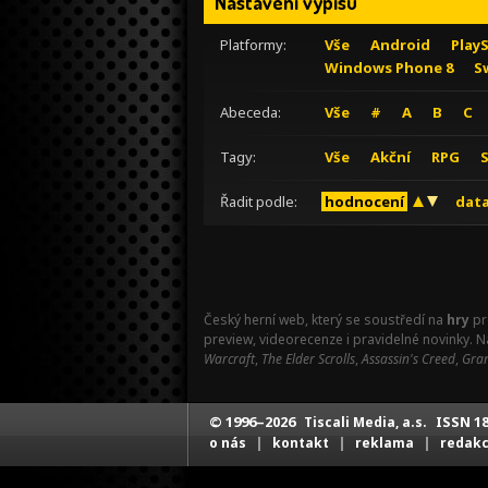
Nastavení výpisu
Platformy:
Vše
Android
Play
Windows Phone 8
S
Abeceda:
Vše
#
A
B
C
Tagy:
Vše
Akční
RPG
Řadit podle:
hodnocení
data
Český herní web, který se soustředí na
hry
pr
preview, videorecenze i pravidelné novinky. 
Warcraft
,
The Elder Scrolls
,
Assassin's Creed
,
Gran
© 1996–2026
ISSN 18
Tiscali Media, a.s.
|
|
|
o nás
kontakt
reklama
redak