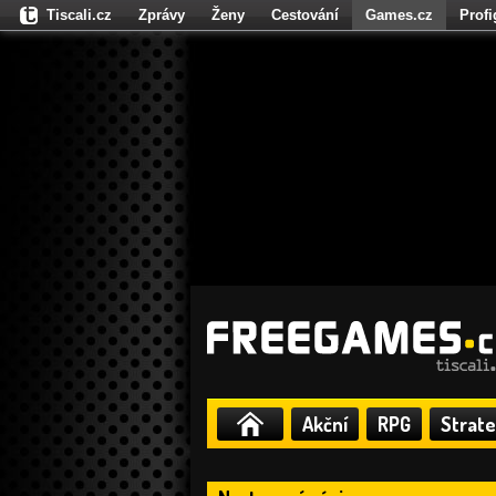
Tiscali.cz
Zprávy
Ženy
Cestování
Games.cz
Prof
Moulík.cz
Fights.cz
Sport
Dokina.cz
CZhity.cz
Našepe
Akční
RPG
Strate