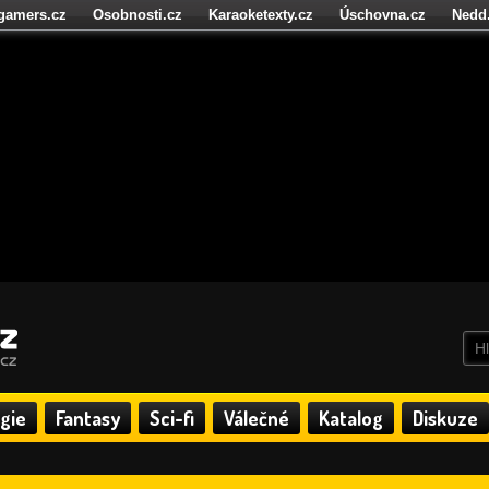
igamers.cz
Osobnosti.cz
Karaoketexty.cz
Úschovna.cz
Nedd
níze.cz
StartupInsider.cz
gie
Fantasy
Sci-fi
Válečné
Katalog
Diskuze