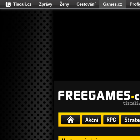
Tiscali.cz
Zprávy
Ženy
Cestování
Games.cz
Prof
Moulík.cz
Fights.cz
Sport
Dokina.cz
CZhity.cz
Našepe
Akční
RPG
Strate