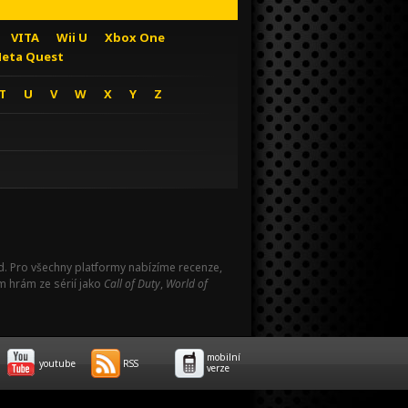
VITA
Wii U
Xbox One
eta Quest
T
U
V
W
X
Y
Z
Pad. Pro všechny platformy nabízíme recenze,
m hrám ze sérií jako
Call of Duty
,
World of
mobilní
youtube
RSS
verze