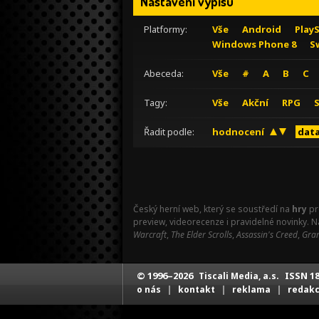
Nastavení výpisu
Platformy:
Vše
Android
Play
Windows Phone 8
S
Abeceda:
Vše
#
A
B
C
Tagy:
Vše
Akční
RPG
Řadit podle:
hodnocení
data
Český herní web, který se soustředí na
hry
pr
preview, videorecenze i pravidelné novinky. 
Warcraft
,
The Elder Scrolls
,
Assassin's Creed
,
Gran
© 1996–2026
ISSN 18
Tiscali Media, a.s.
|
|
|
o nás
kontakt
reklama
redak