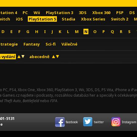
Station 4
PC
Wii
PlayStation 3
3DS
Xbox 360
PSP
DS
witch
iOS
PlayStation 5
Stadia
Xbox Series
Switch 2
M
D
E
F
G
H
I
J
K
L
M
N
O
P
Q
R
S
Strategie
Fantasy
Sci-fi
Válečné
 vydání
abecedně
o PC, PS4, Xbox One, Xbox 360, PlayStation 3, Wii, 3DS, DS, PS Vita, iPhone a i
Na Games.cz najdete i podcasty, rozsáhlou databázi her a speciály k očekávaný
d Theft Auto
,
Battlefield
nebo
FIFA
.
01-5131
facebook
twitter
Instagram
ce