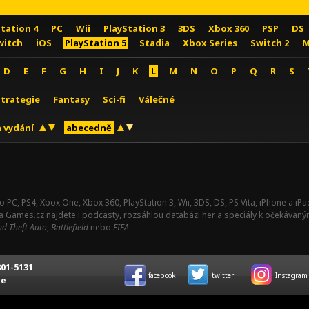
Station 4
PC
Wii
PlayStation 3
3DS
Xbox 360
PSP
DS
witch
iOS
PlayStation 5
Stadia
Xbox Series
Switch 2
M
D
E
F
G
H
I
J
K
L
M
N
O
P
Q
R
S
Strategie
Fantasy
Sci-fi
Válečné
 vydání
abecedně
o PC, PS4, Xbox One, Xbox 360, PlayStation 3, Wii, 3DS, DS, PS Vita, iPhone a i
Na Games.cz najdete i podcasty, rozsáhlou databázi her a speciály k očekávaný
d Theft Auto
,
Battlefield
nebo
FIFA
.
01-5131
facebook
twitter
Instagram
ce