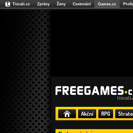
Tiscali.cz
Zprávy
Ženy
Cestování
Games.cz
Prof
Moulík.cz
Fights.cz
Sport
Dokina.cz
CZhity.cz
Našepe
Akční
RPG
Strate