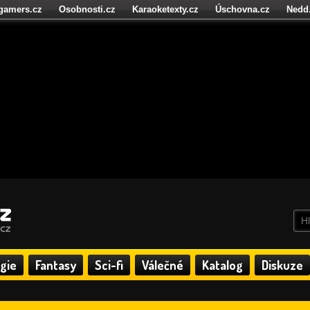
igamers.cz
Osobnosti.cz
Karaoketexty.cz
Úschovna.cz
Nedd
níze.cz
StartupInsider.cz
gie
Fantasy
Sci-fi
Válečné
Katalog
Diskuze