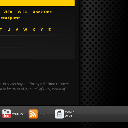
VITA
Wii U
Xbox One
eta Quest
T
U
V
W
X
Y
Z
Pad. Pro všechny platformy nabízíme recenze,
m hrám ze sérií jako
Call of Duty
,
World of
mobilní
youtube
RSS
verze