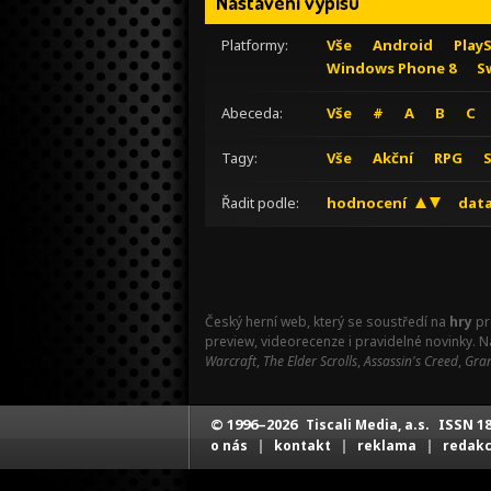
Nastavení výpisu
Platformy:
Vše
Android
Play
Windows Phone 8
S
Abeceda:
Vše
#
A
B
C
Tagy:
Vše
Akční
RPG
Řadit podle:
hodnocení
data
Český herní web, který se soustředí na
hry
pr
preview, videorecenze i pravidelné novinky. 
Warcraft
,
The Elder Scrolls
,
Assassin's Creed
,
Gran
© 1996–2026
ISSN 18
Tiscali Media, a.s.
|
|
|
o nás
kontakt
reklama
redak