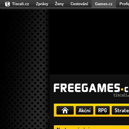
Tiscali.cz
Zprávy
Ženy
Cestování
Games.cz
Prof
Moulík.cz
Fights.cz
Sport
Dokina.cz
CZhity.cz
Našepe
Akční
RPG
Strate