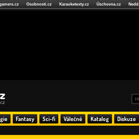
igamers.cz
Osobnosti.cz
Karaoketexty.cz
Úschovna.cz
Nedd
níze.cz
StartupInsider.cz
gie
Fantasy
Sci-fi
Válečné
Katalog
Diskuze