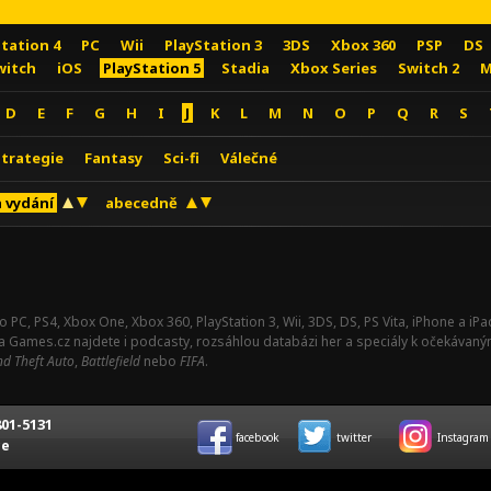
Station 4
PC
Wii
PlayStation 3
3DS
Xbox 360
PSP
DS
witch
iOS
PlayStation 5
Stadia
Xbox Series
Switch 2
M
D
E
F
G
H
I
J
K
L
M
N
O
P
Q
R
S
Strategie
Fantasy
Sci-fi
Válečné
 vydání
abecedně
o PC, PS4, Xbox One, Xbox 360, PlayStation 3, Wii, 3DS, DS, PS Vita, iPhone a i
Na Games.cz najdete i podcasty, rozsáhlou databázi her a speciály k očekávaný
d Theft Auto
,
Battlefield
nebo
FIFA
.
01-5131
facebook
twitter
Instagram
ce