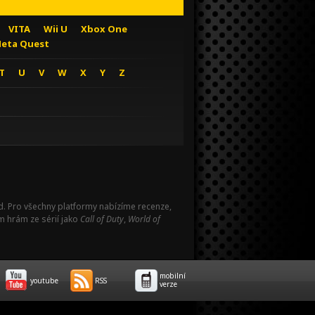
VITA
Wii U
Xbox One
eta Quest
T
U
V
W
X
Y
Z
Pad. Pro všechny platformy nabízíme recenze,
m hrám ze sérií jako
Call of Duty
,
World of
mobilní
youtube
RSS
verze