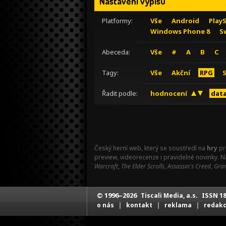
Nastavení výpisu
Platformy:
Vše
Android
Play
Windows Phone 8
S
Abeceda:
Vše
#
A
B
C
Tagy:
Vše
Akční
RPG
Řadit podle:
hodnocení
data
Český herní web, který se soustředí na
hry
pr
preview, videorecenze i pravidelné novinky. 
Warcraft
,
The Elder Scrolls
,
Assassin's Creed
,
Gran
© 1996–2026
ISSN 18
Tiscali Media, a.s.
|
|
|
o nás
kontakt
reklama
redak