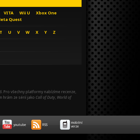
VITA
Wii U
Xbox One
eta Quest
T
U
V
W
X
Y
Z
Pad. Pro všechny platformy nabízíme recenze,
m hrám ze sérií jako
Call of Duty
,
World of
mobilní
youtube
RSS
verze