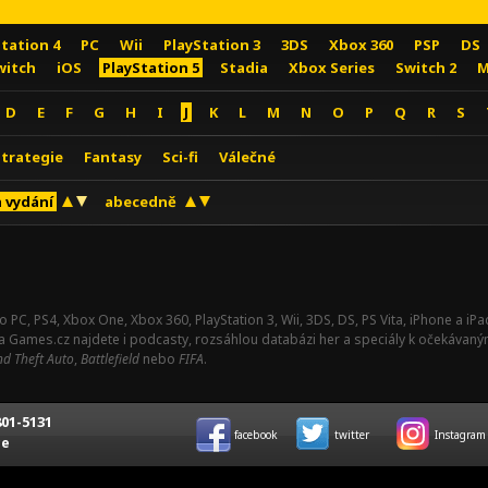
Station 4
PC
Wii
PlayStation 3
3DS
Xbox 360
PSP
DS
witch
iOS
PlayStation 5
Stadia
Xbox Series
Switch 2
M
D
E
F
G
H
I
J
K
L
M
N
O
P
Q
R
S
Strategie
Fantasy
Sci-fi
Válečné
 vydání
abecedně
o PC, PS4, Xbox One, Xbox 360, PlayStation 3, Wii, 3DS, DS, PS Vita, iPhone a i
Na Games.cz najdete i podcasty, rozsáhlou databázi her a speciály k očekávaný
d Theft Auto
,
Battlefield
nebo
FIFA
.
01-5131
facebook
twitter
Instagram
ce