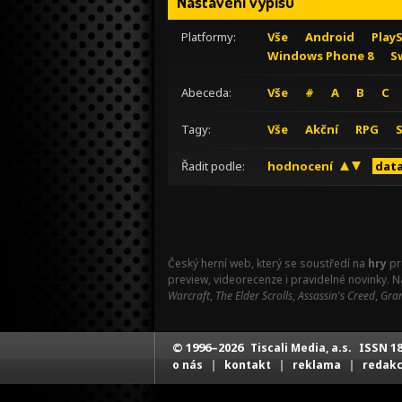
Nastavení výpisu
Platformy:
Vše
Android
Play
Windows Phone 8
S
Abeceda:
Vše
#
A
B
C
Tagy:
Vše
Akční
RPG
Řadit podle:
hodnocení
data
Český herní web, který se soustředí na
hry
pr
preview, videorecenze i pravidelné novinky. 
Warcraft
,
The Elder Scrolls
,
Assassin's Creed
,
Gran
© 1996–2026
ISSN 18
Tiscali Media, a.s.
|
|
|
o nás
kontakt
reklama
redak