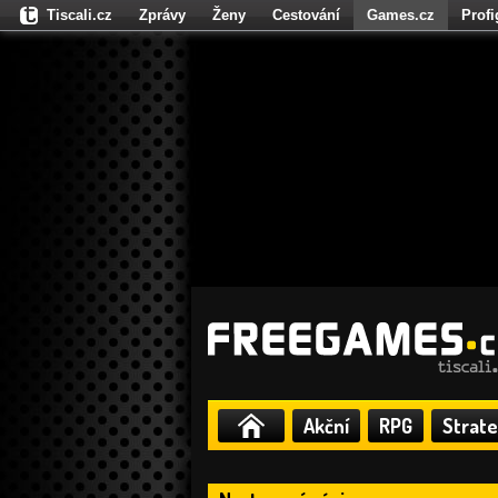
Tiscali.cz
Zprávy
Ženy
Cestování
Games.cz
Prof
Moulík.cz
Fights.cz
Sport
Dokina.cz
CZhity.cz
Našepe
Akční
RPG
Strate