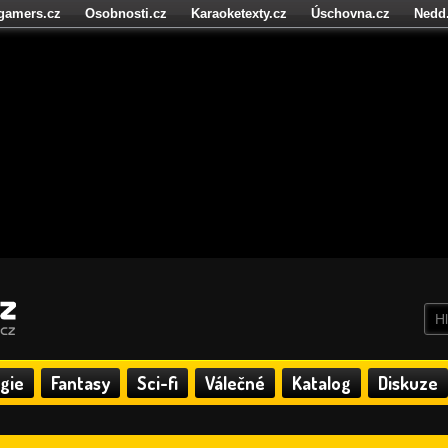
igamers.cz
Osobnosti.cz
Karaoketexty.cz
Úschovna.cz
Nedd
níze.cz
StartupInsider.cz
gie
Fantasy
Sci-fi
Válečné
Katalog
Diskuze