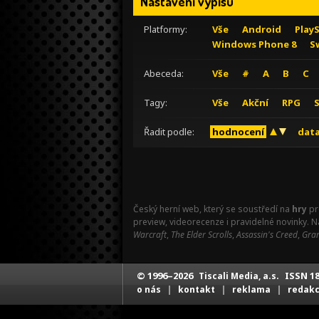
Nastavení výpisu
Platformy:
Vše
Android
Play
Windows Phone 8
S
Abeceda:
Vše
#
A
B
C
Tagy:
Vše
Akční
RPG
Řadit podle:
hodnocení
data
Český herní web, který se soustředí na
hry
pr
preview, videorecenze i pravidelné novinky. 
Warcraft
,
The Elder Scrolls
,
Assassin's Creed
,
Gran
© 1996–2026
ISSN 18
Tiscali Media, a.s.
|
|
|
o nás
kontakt
reklama
redak