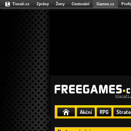
Tiscali.cz
Zprávy
Ženy
Cestování
Games.cz
Prof
Moulík.cz
Fights.cz
Sport
Dokina.cz
CZhity.cz
Našepe
Akční
RPG
Strate