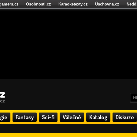
igamers.cz
Osobnosti.cz
Karaoketexty.cz
Úschovna.cz
Nedd
níze.cz
StartupInsider.cz
gie
Fantasy
Sci-fi
Válečné
Katalog
Diskuze