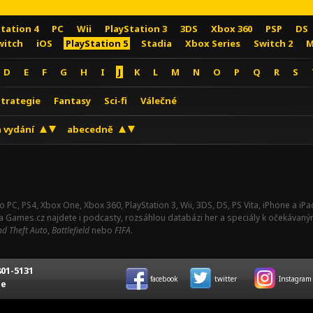
Station 4
PC
Wii
PlayStation 3
3DS
Xbox 360
PSP
DS
witch
iOS
PlayStation 5
Stadia
Xbox Series
Switch 2
M
D
E
F
G
H
I
J
K
L
M
N
O
P
Q
R
S
Strategie
Fantasy
Sci-fi
Válečné
 vydání
abecedně
o PC, PS4, Xbox One, Xbox 360, PlayStation 3, Wii, 3DS, DS, PS Vita, iPhone a i
Na Games.cz najdete i podcasty, rozsáhlou databázi her a speciály k očekávaný
d Theft Auto
,
Battlefield
nebo
FIFA
.
01-5131
facebook
twitter
Instagram
ce