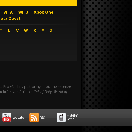
VITA
Wii U
Xbox One
eta Quest
T
U
V
W
X
Y
Z
Pad. Pro všechny platformy nabízíme recenze,
m hrám ze sérií jako
Call of Duty
,
World of
mobilní
youtube
RSS
verze