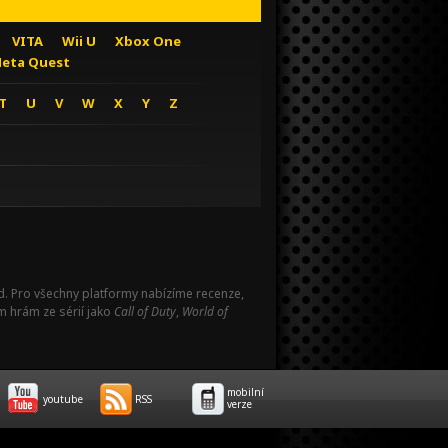
VITA
Wii U
Xbox One
eta Quest
T
U
V
W
X
Y
Z
Pad. Pro všechny platformy nabízíme recenze,
m hrám ze sérií jako
Call of Duty
,
World of
mobilní
youtube
RSS
verze