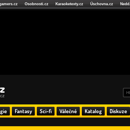
igamers.cz
Osobnosti.cz
Karaoketexty.cz
Úschovna.cz
Nedd
níze.cz
StartupInsider.cz
gie
Fantasy
Sci-fi
Válečné
Katalog
Diskuze