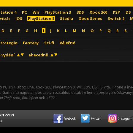
Station 4
PC
Wii
PlayStation 3
3DS
Xbox 360
PSP
DS
witch
iOS
PlayStation 5
Stadia
Xbox Series
Switch 2
M
D
E
F
G
H
I
J
K
L
M
N
O
P
Q
R
S
Strategie
Fantasy
Sci-fi
Válečné
 vydání
abecedně
o PC, PS4, Xbox One, Xbox 360, PlayStation 3, Wii, 3DS, DS, PS Vita, iPhone a i
Na Games.cz najdete i podcasty, rozsáhlou databázi her a speciály k očekávaný
d Theft Auto
,
Battlefield
nebo
FIFA
.
01-5131
facebook
twitter
Instagram
ce