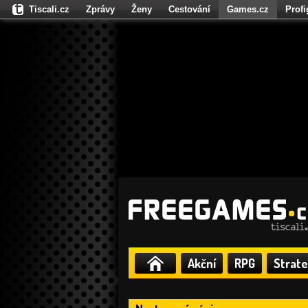
Tiscali.cz
Zprávy
Ženy
Cestování
Games.cz
Prof
Moulík.cz
Fights.cz
Sport
Dokina.cz
CZhity.cz
Našepe
Akční
RPG
Strate