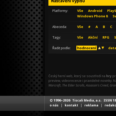
Nastavení výpisu
Platformy:
Vše
Android
Play
Windows Phone 8
S
Abeceda:
Vše
#
A
B
C
Tagy:
Vše
Akční
RPG
Řadit podle:
hodnocení
data
Český herní web, který se soustředí na
hry
pr
preview, videorecenze i pravidelné novinky. 
Warcraft
,
The Elder Scrolls
,
Assassin's Creed
,
Gran
© 1996–2026
ISSN 18
Tiscali Media, a.s.
|
|
|
o nás
kontakt
reklama
redak