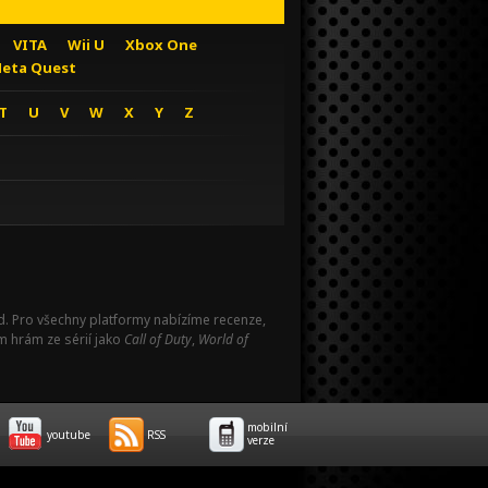
VITA
Wii U
Xbox One
eta Quest
T
U
V
W
X
Y
Z
Pad. Pro všechny platformy nabízíme recenze,
m hrám ze sérií jako
Call of Duty
,
World of
mobilní
youtube
RSS
verze