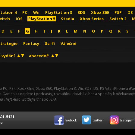
Station 4
PC
Wii
PlayStation 3
3DS
Xbox 360
PSP
DS
witch
iOS
PlayStation 5
Stadia
Xbox Series
Switch 2
M
D
E
F
G
H
I
J
K
L
M
N
O
P
Q
R
S
Strategie
Fantasy
Sci-fi
Válečné
 vydání
abecedně
o PC, PS4, Xbox One, Xbox 360, PlayStation 3, Wii, 3DS, DS, PS Vita, iPhone a i
Na Games.cz najdete i podcasty, rozsáhlou databázi her a speciály k očekávaný
d Theft Auto
,
Battlefield
nebo
FIFA
.
01-5131
facebook
twitter
Instagram
ce