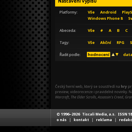
Nastavení výpisu
Platformy:
Vše
Android
Play
Windows Phone 8
S
Abeceda:
Vše
#
A
B
C
Tagy:
Vše
Akční
RPG
Řadit podle:
hodnocení
data
Český herní web, který se soustředí na
hry
pr
preview, videorecenze i pravidelné novinky. 
Warcraft
,
The Elder Scrolls
,
Assassin's Creed
,
Gran
© 1996–2026
ISSN 18
Tiscali Media, a.s.
|
|
|
o nás
kontakt
reklama
redak