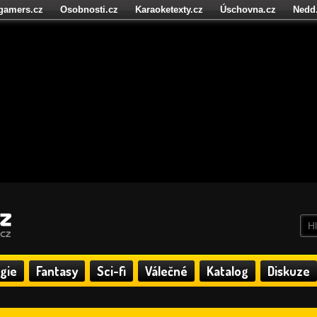
igamers.cz
Osobnosti.cz
Karaoketexty.cz
Úschovna.cz
Nedd
níze.cz
StartupInsider.cz
gie
Fantasy
Sci-fi
Válečné
Katalog
Diskuze