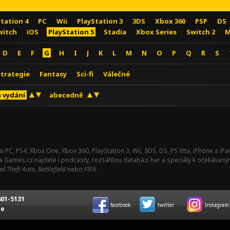
Station 4
PC
Wii
PlayStation 3
3DS
Xbox 360
PSP
DS
witch
iOS
PlayStation 5
Stadia
Xbox Series
Switch 2
M
D
E
F
G
H
I
J
K
L
M
N
O
P
Q
R
S
Strategie
Fantasy
Sci-fi
Válečné
 vydání
abecedně
o PC, PS4, Xbox One, Xbox 360, PlayStation 3, Wii, 3DS, DS, PS Vita, iPhone a i
Na Games.cz najdete i podcasty, rozsáhlou databázi her a speciály k očekávaný
d Theft Auto
,
Battlefield
nebo
FIFA
.
01-5131
facebook
twitter
Instagram
ce