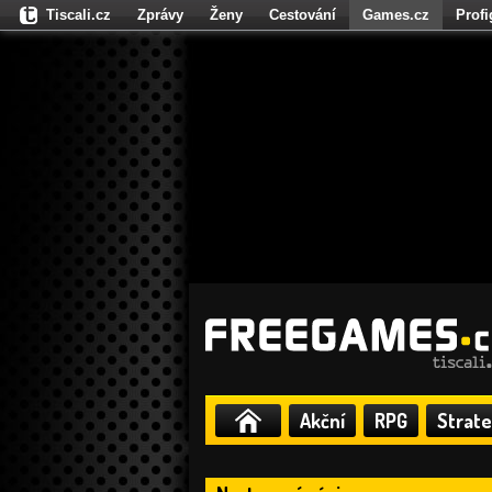
Tiscali.cz
Zprávy
Ženy
Cestování
Games.cz
Prof
Moulík.cz
Fights.cz
Sport
Dokina.cz
CZhity.cz
Našepe
Akční
RPG
Strate