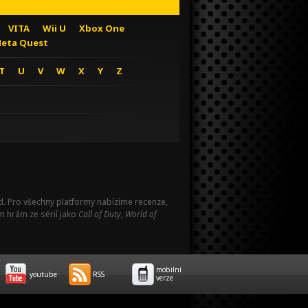
VITA
Wii U
Xbox One
eta Quest
T
U
V
W
X
Y
Z
Pad. Pro všechny platformy nabízíme recenze,
m hrám ze sérií jako
Call of Duty
,
World of
mobilní
youtube
RSS
verze