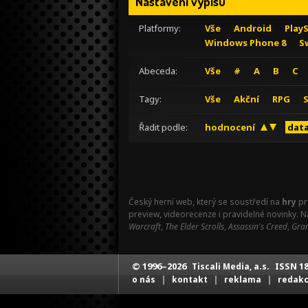
Nastavení výpisu
Platformy:
Vše
Android
Play
Windows Phone 8
S
Abeceda:
Vše
#
A
B
C
Tagy:
Vše
Akční
RPG
Řadit podle:
hodnocení
data
Český herní web, který se soustředí na
hry
pr
preview, videorecenze i pravidelné novinky. 
Warcraft
,
The Elder Scrolls
,
Assassin's Creed
,
Gran
© 1996–2026
ISSN 18
Tiscali Media, a.s.
|
|
|
o nás
kontakt
reklama
redak