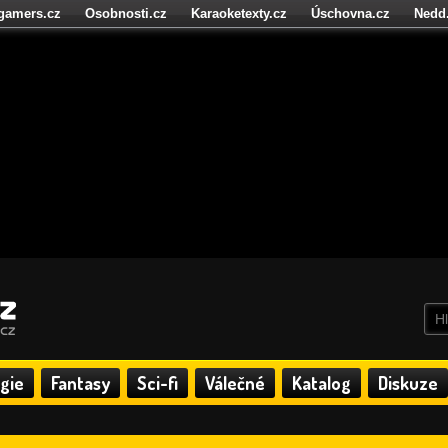
igamers.cz
Osobnosti.cz
Karaoketexty.cz
Úschovna.cz
Nedd
níze.cz
StartupInsider.cz
gie
Fantasy
Sci-fi
Válečné
Katalog
Diskuze