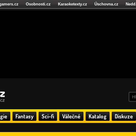
igamers.cz
Osobnosti.cz
Karaoketexty.cz
Úschovna.cz
Nedd
níze.cz
StartupInsider.cz
gie
Fantasy
Sci-fi
Válečné
Katalog
Diskuze