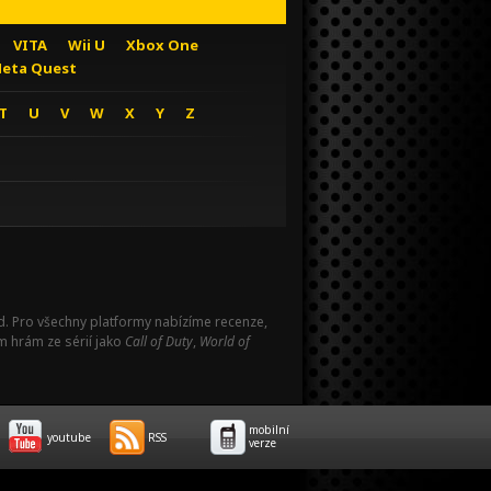
VITA
Wii U
Xbox One
eta Quest
T
U
V
W
X
Y
Z
Pad. Pro všechny platformy nabízíme recenze,
m hrám ze sérií jako
Call of Duty
,
World of
mobilní
youtube
RSS
verze