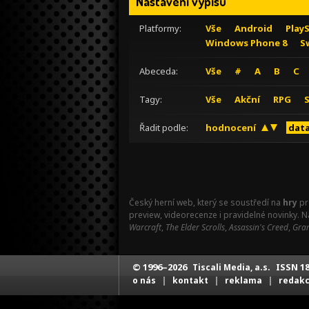
Nastavení výpisu
Platformy:
Vše
Android
Play
Windows Phone 8
S
Abeceda:
Vše
#
A
B
C
Tagy:
Vše
Akční
RPG
Řadit podle:
hodnocení
data
Český herní web, který se soustředí na
hry
pr
preview, videorecenze i pravidelné novinky. 
Warcraft
,
The Elder Scrolls
,
Assassin's Creed
,
Gran
© 1996–2026
ISSN 18
Tiscali Media, a.s.
|
|
|
o nás
kontakt
reklama
redak