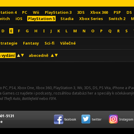
Station 4
PC
Wii
PlayStation 3
3DS
Xbox 360
PSP
DS
witch
iOS
PlayStation 5
Stadia
Xbox Series
Switch 2
M
D
E
F
G
H
I
J
K
L
M
N
O
P
Q
R
S
Strategie
Fantasy
Sci-fi
Válečné
 vydání
abecedně
o PC, PS4, Xbox One, Xbox 360, PlayStation 3, Wii, 3DS, DS, PS Vita, iPhone a i
Na Games.cz najdete i podcasty, rozsáhlou databázi her a speciály k očekávaný
d Theft Auto
,
Battlefield
nebo
FIFA
.
01-5131
facebook
twitter
Instagram
ce