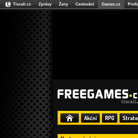
Tiscali.cz
Zprávy
Ženy
Cestování
Games.cz
Prof
Moulík.cz
Fights.cz
Sport
Dokina.cz
CZhity.cz
Našepe
Akční
RPG
Strate