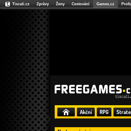
Tiscali.cz
Zprávy
Ženy
Cestování
Games.cz
Prof
Moulík.cz
Fights.cz
Sport
Dokina.cz
CZhity.cz
Našepe
Akční
RPG
Strate