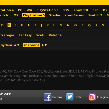
Station 4
PC
Wii
PlayStation 3
3DS
Xbox 360
PSP
DS
witch
iOS
PlayStation 5
Stadia
Xbox Series
Switch 2
M
D
E
F
G
H
I
J
K
L
M
N
O
P
Q
R
S
Strategie
Fantasy
Sci-fi
Válečné
 vydání
abecedně
o PC, PS4, Xbox One, Xbox 360, PlayStation 3, Wii, 3DS, DS, PS Vita, iPhone a i
Na Games.cz najdete i podcasty, rozsáhlou databázi her a speciály k očekávaný
d Theft Auto
,
Battlefield
nebo
FIFA
.
01-5131
facebook
twitter
Instagram
ce