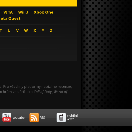
VITA
Wii U
Xbox One
eta Quest
T
U
V
W
X
Y
Z
Pad. Pro všechny platformy nabízíme recenze,
m hrám ze sérií jako
Call of Duty
,
World of
mobilní
youtube
RSS
verze