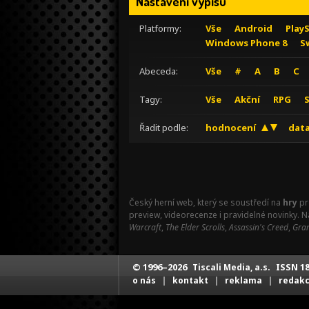
Nastavení výpisu
Platformy:
Vše
Android
Play
Windows Phone 8
S
Abeceda:
Vše
#
A
B
C
Tagy:
Vše
Akční
RPG
Řadit podle:
hodnocení
data
Český herní web, který se soustředí na
hry
pr
preview, videorecenze i pravidelné novinky. 
Warcraft
,
The Elder Scrolls
,
Assassin's Creed
,
Gran
© 1996–2026
ISSN 18
Tiscali Media, a.s.
|
|
|
o nás
kontakt
reklama
redak