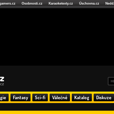
igamers.cz
Osobnosti.cz
Karaoketexty.cz
Úschovna.cz
Nedd
níze.cz
StartupInsider.cz
gie
Fantasy
Sci-fi
Válečné
Katalog
Diskuze