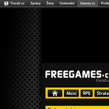
Tiscali.cz
Zprávy
Ženy
Cestování
Games.cz
Prof
Moulík.cz
Fights.cz
Sport
Dokina.cz
CZhity.cz
Našepe
Akční
RPG
Strate