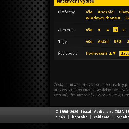
Nastavení výpisu
Platformy:
Vše
Android
Play
Windows Phone 8
S
Abeceda:
Vše
#
A
B
C
Tagy:
Vše
Akční
RPG
Řadit podle:
hodnocení
data
Český herní web, který se soustředí na
hry
pr
preview, videorecenze i pravidelné novinky. 
Warcraft
,
The Elder Scrolls
,
Assassin's Creed
,
Gran
© 1996–2026
ISSN 18
Tiscali Media, a.s.
|
|
|
o nás
kontakt
reklama
redak