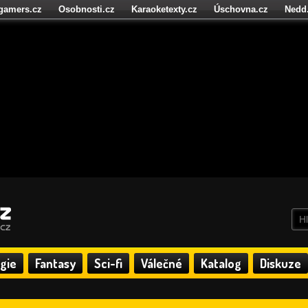
igamers.cz
Osobnosti.cz
Karaoketexty.cz
Úschovna.cz
Nedd
níze.cz
StartupInsider.cz
gie
Fantasy
Sci-fi
Válečné
Katalog
Diskuze