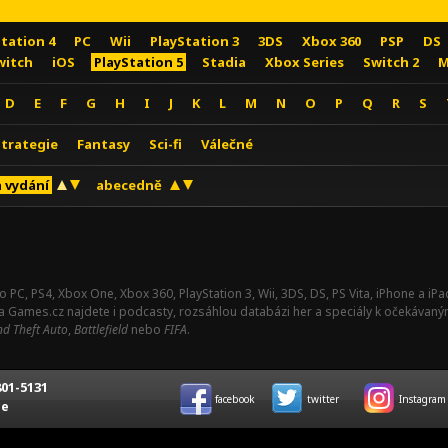
Station 4
PC
Wii
PlayStation 3
3DS
Xbox 360
PSP
DS
witch
iOS
PlayStation 5
Stadia
Xbox Series
Switch 2
M
D
E
F
G
H
I
J
K
L
M
N
O
P
Q
R
S
Strategie
Fantasy
Sci-fi
Válečné
 vydání
abecedně
o PC, PS4, Xbox One, Xbox 360, PlayStation 3, Wii, 3DS, DS, PS Vita, iPhone a i
Na Games.cz najdete i podcasty, rozsáhlou databázi her a speciály k očekávaný
d Theft Auto
,
Battlefield
nebo
FIFA
.
01-5131
facebook
twitter
Instagram
ce