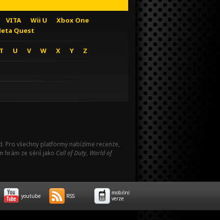
VITA
Wii U
Xbox One
eta Quest
T
U
V
W
X
Y
Z
Pad. Pro všechny platformy nabízíme recenze,
m hrám ze sérií jako
Call of Duty
,
World of
mobilní
youtube
RSS
verze