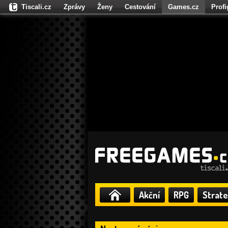
Tiscali.cz
Zprávy
Ženy
Cestování
Games.cz
Prof
Moulík.cz
Fights.cz
Sport
Dokina.cz
CZhity.cz
Našepe
Akční
RPG
Strate