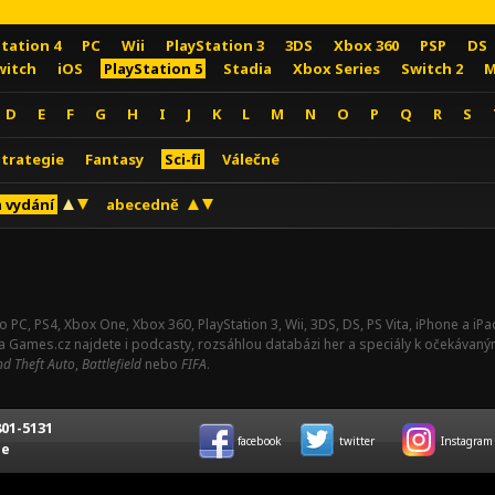
Station 4
PC
Wii
PlayStation 3
3DS
Xbox 360
PSP
DS
witch
iOS
PlayStation 5
Stadia
Xbox Series
Switch 2
M
D
E
F
G
H
I
J
K
L
M
N
O
P
Q
R
S
Strategie
Fantasy
Sci-fi
Válečné
 vydání
abecedně
o PC, PS4, Xbox One, Xbox 360, PlayStation 3, Wii, 3DS, DS, PS Vita, iPhone a i
Na Games.cz najdete i podcasty, rozsáhlou databázi her a speciály k očekávaný
d Theft Auto
,
Battlefield
nebo
FIFA
.
01-5131
facebook
twitter
Instagram
ce