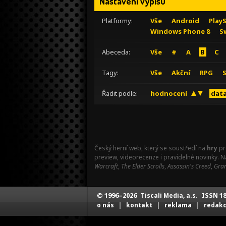
Nastavení výpisu
Platformy:
Vše
Android
Play
Windows Phone 8
S
Abeceda:
Vše
#
A
B
C
Tagy:
Vše
Akční
RPG
Řadit podle:
hodnocení
data
Český herní web, který se soustředí na
hry
pr
preview, videorecenze i pravidelné novinky. 
Warcraft
,
The Elder Scrolls
,
Assassin's Creed
,
Gran
© 1996–2026
ISSN 18
Tiscali Media, a.s.
|
|
|
o nás
kontakt
reklama
redak