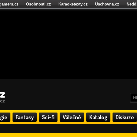
igamers.cz
Osobnosti.cz
Karaoketexty.cz
Úschovna.cz
Nedd
níze.cz
StartupInsider.cz
gie
Fantasy
Sci-fi
Válečné
Katalog
Diskuze