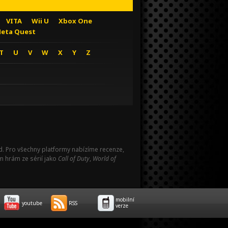
VITA
Wii U
Xbox One
eta Quest
T
U
V
W
X
Y
Z
Pad. Pro všechny platformy nabízíme recenze,
m hrám ze sérií jako
Call of Duty
,
World of
mobilní
youtube
RSS
verze