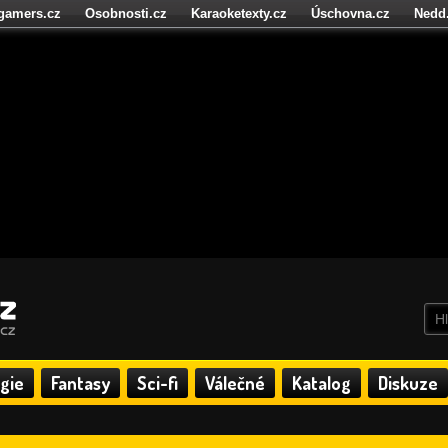
igamers.cz
Osobnosti.cz
Karaoketexty.cz
Úschovna.cz
Nedd
níze.cz
StartupInsider.cz
gie
Fantasy
Sci-fi
Válečné
Katalog
Diskuze