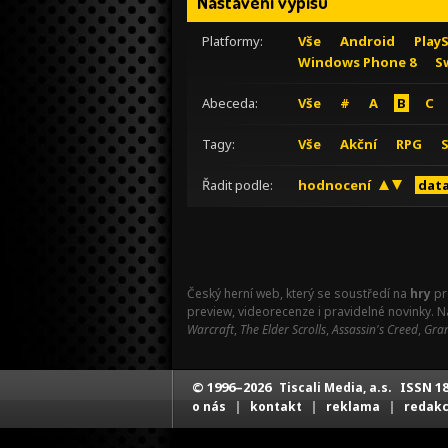
Nastavení výpisu
Platformy:
Vše
Android
Play
Windows Phone 8
S
Abeceda:
Vše
#
A
B
C
Tagy:
Vše
Akční
RPG
Řadit podle:
hodnocení
data
Český herní web, který se soustředí na
hry
pr
preview, videorecenze i pravidelné novinky. 
Warcraft
,
The Elder Scrolls
,
Assassin's Creed
,
Gran
© 1996–2026
ISSN 18
Tiscali Media, a.s.
|
|
|
o nás
kontakt
reklama
redak