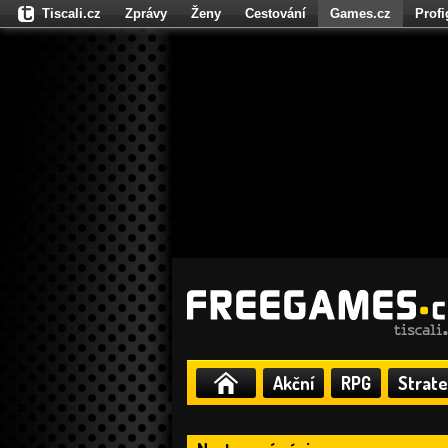
Tiscali.cz
Zprávy
Ženy
Cestování
Games.cz
Prof
Moulík.cz
Fights.cz
Sport
Dokina.cz
CZhity.cz
Našepe
Akční
RPG
Strate