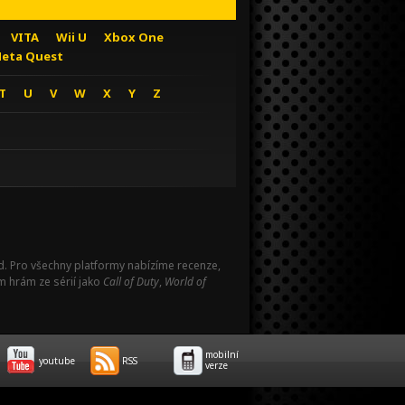
VITA
Wii U
Xbox One
eta Quest
T
U
V
W
X
Y
Z
Pad. Pro všechny platformy nabízíme recenze,
m hrám ze sérií jako
Call of Duty
,
World of
mobilní
youtube
RSS
verze