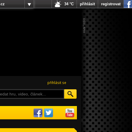
.cz
34 °C
přihlásit
registrovat
přihlásit se