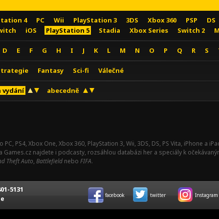
Station 4
PC
Wii
PlayStation 3
3DS
Xbox 360
PSP
DS
witch
iOS
PlayStation 5
Stadia
Xbox Series
Switch 2
M
D
E
F
G
H
I
J
K
L
M
N
O
P
Q
R
S
Strategie
Fantasy
Sci-fi
Válečné
 vydání
abecedně
o PC, PS4, Xbox One, Xbox 360, PlayStation 3, Wii, 3DS, DS, PS Vita, iPhone a i
Na Games.cz najdete i podcasty, rozsáhlou databázi her a speciály k očekávaný
d Theft Auto
,
Battlefield
nebo
FIFA
.
01-5131
facebook
twitter
Instagram
ce